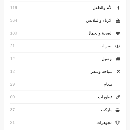
الأم والطفل
119
الازياء والملابس
364
الصحة والجمال
180
بصريات
21
توصيل
12
سياحة وسفر
12
طعام
29
عطورات
60
ماركت
37
مجوهرات
21