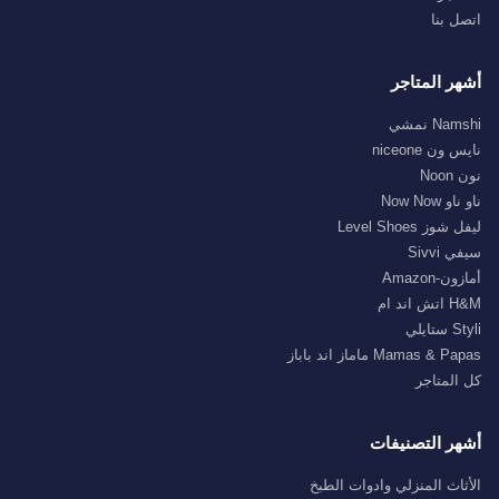
اتصل بنا
أشهر المتاجر
Namshi نمشي
نايس ون niceone
نون Noon
ناو ناو Now Now
ليفل شوز Level Shoes
سيفي Sivvi
أمازون-Amazon
H&M اتش اند ام
Styli ستايلي
Mamas & Papas ماماز اند باباز
كل المتاجر
أشهر التصنيفات
الأثاث المنزلي وادوات الطبخ