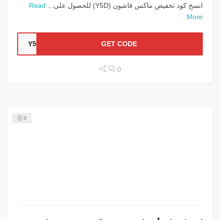
انسخ كود تخفيض ماكس فاشون (Y5D) للحصول على...
Read
More
Y5D
GET CODE
0
0