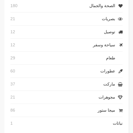
الصحة والجمال
180
بصريات
21
توصيل
12
سياحة وسفر
12
طعام
29
عطورات
60
ماركت
37
مجوهرات
21
ميجا ستور
86
نباتات
1