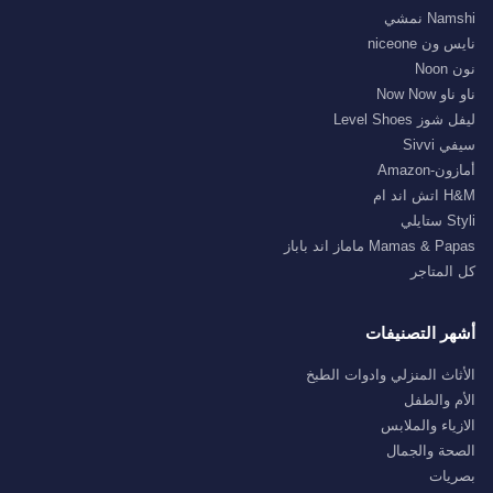
Namshi نمشي
نايس ون niceone
نون Noon
ناو ناو Now Now
ليفل شوز Level Shoes
سيفي Sivvi
أمازون-Amazon
H&M اتش اند ام
Styli ستايلي
Mamas & Papas ماماز اند باباز
كل المتاجر
أشهر التصنيفات
الأثاث المنزلي وادوات الطبخ
الأم والطفل
الازياء والملابس
الصحة والجمال
بصريات