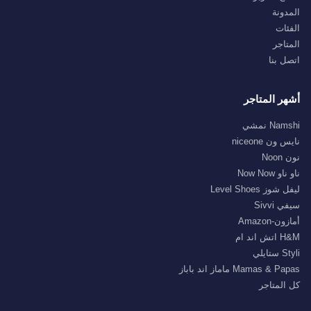
المدونة
الفئات
المتاجر
اتصل بنا
أشهر المتاجر
Namshi نمشي
نايس ون niceone
نون Noon
ناو ناو Now Now
ليفل شوز Level Shoes
سيفي Sivvi
أمازون-Amazon
H&M اتش اند ام
Styli ستايلي
Mamas & Papas ماماز اند باباز
كل المتاجر