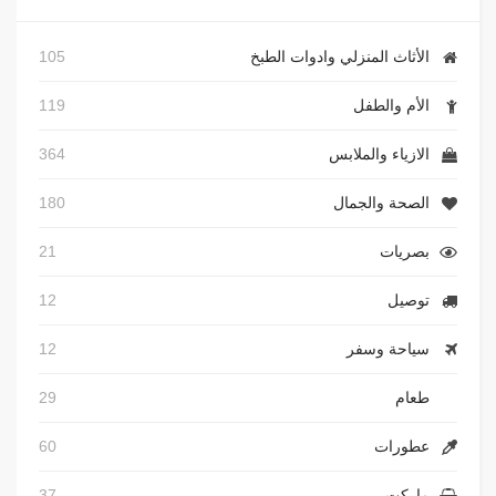
الأثاث المنزلي وادوات الطبخ
105
الأم والطفل
119
الازياء والملابس
364
الصحة والجمال
180
بصريات
21
توصيل
12
سياحة وسفر
12
طعام
29
عطورات
60
ماركت
37