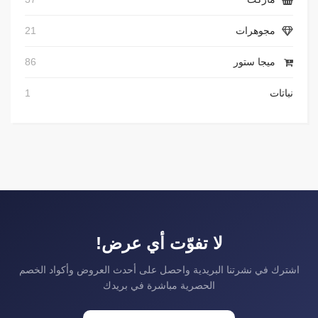
مجوهرات
21
ميجا ستور
86
نباتات
1
لا تفوّت أي عرض!
اشترك في نشرتنا البريدية واحصل على أحدث العروض وأكواد الخصم
الحصرية مباشرة في بريدك