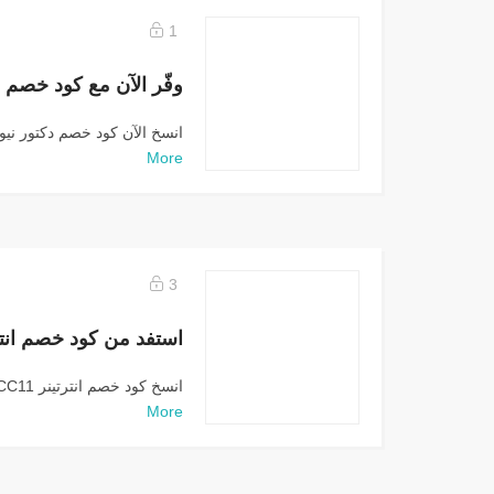
1
انسخ الآن كود خصم دكتور نيوترشن DR39 
More
3
انسخ كود خصم انترتينر CC11 الآن واستمتع بخصم...
More