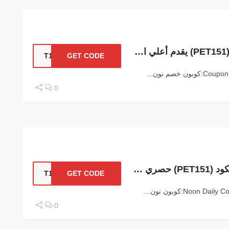
كوبون خصم نون ديلي (PET151) يقدم أعلي التخفيضات
T151
GET CODE
0
كوبون نون ديلي رمز الكود (PET151) حصري علي كافة المنتجات
T151
GET CODE
0