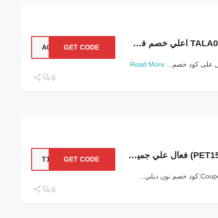
كوبون خصم طلبات TALA084 اعلي خصم فى مصر
A084
GET CODE
 على كود خصم...
Read More
0
كود خصم نون ديلي (PET151) فعال علي جميع المنتجات
T151
GET CODE
0