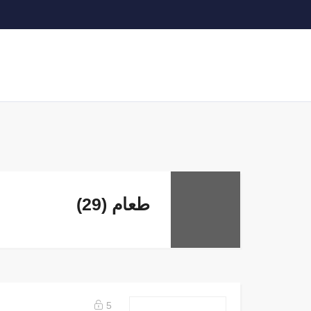
طعام (29)
5