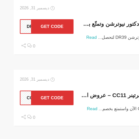
ديسمبر 31, 2026
وفّر الآن مع كود خصم دكتور نيوترشن وتمتّع بخصم 10% بالبلاك فرايدي
DR39
GET CODE
لتحصل...
Read
0
ديسمبر 31, 2026
استفد من كود خصم انترتينر CC11 – عروض البلاك فرايدي 2026
CC11
GET CODE
Read
0