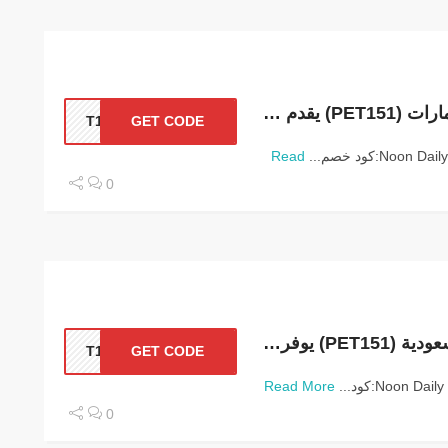
كود خصم نون ديلي الامارات (PET151) يقدم أعلى الخصومات
T151
GET CODE
Read
0
كود خصم نون ديلي السعودية (PET151) يوفر أعلى التخفضات
T151
GET CODE
.
Read More
0