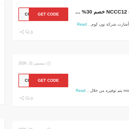
كود خصم نون الامارات NCCC12 خصم 30% فعال
CC12
GET CODE
أشارت شركة نون كوم...
Read
0
ديسمبر 31, 2026
CC12
GET CODE
Read
0