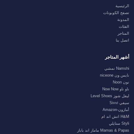
الرئيسية
تصفح الكوبونات
المدونة
الفئات
المتاجر
اتصل بنا
أشهر المتاجر
Namshi نمشي
نايس ون niceone
نون Noon
ناو ناو Now Now
ليفل شوز Level Shoes
سيفي Sivvi
أمازون-Amazon
H&M اتش اند ام
Styli ستايلي
Mamas & Papas ماماز اند باباز