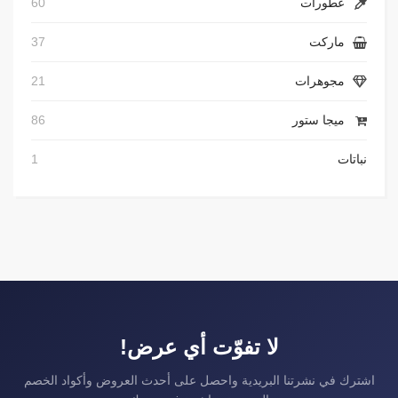
عطورات
60
ماركت
37
مجوهرات
21
ميجا ستور
86
نباتات
1
لا تفوّت أي عرض!
اشترك في نشرتنا البريدية واحصل على أحدث العروض وأكواد الخصم