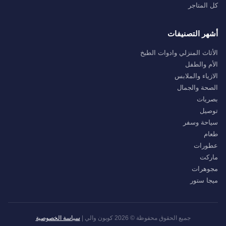
كل المتاجر
أشهر التصنيفات
الأثاث المنزلي وادوات الطبخ
الأم والطفل
الازياء والملابس
الصحة والجمال
بصريات
توصيل
سياحة وسفر
طعام
عطورات
ماركت
مجوهرات
ميجا ستور
جميع الحقوق محفوظة © 2026 كوبون والي |
سياسة الخصوصية