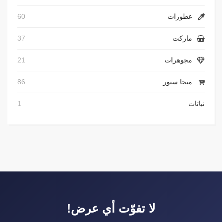
عطورات
60
ماركت
37
مجوهرات
21
ميجا ستور
86
نباتات
1
لا تفوّت أي عرض!