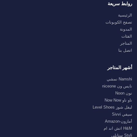
روابط سريعة
الرئيسية
تصفح الكوبونات
المدونة
الفئات
المتاجر
اتصل بنا
أشهر المتاجر
Namshi نمشي
نايس ون niceone
نون Noon
ناو ناو Now Now
ليفل شوز Level Shoes
سيفي Sivvi
أمازون-Amazon
H&M اتش اند ام
Styli ستايلي