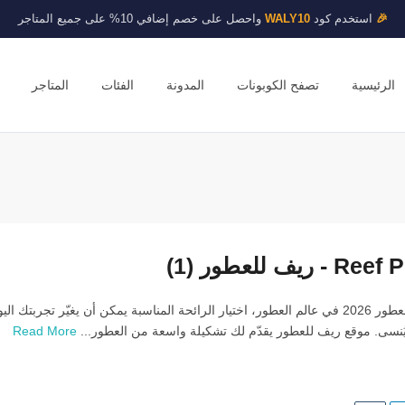
🎉
استخدم كود
WALY10
واحصل على خصم إضافي 10% على جميع المتاجر
الرئيسية
تصفح الكوبونات
المدونة
الفئات
المتاجر
يف للعطور (1)
كود خصم ريف للعطور 2026 في عالم العطور، اختيار الرائحة المناسبة يمكن أن يغيّر تجربتك ال
ا يُنسى. موقع ريف للعطور يقدّم لك تشكيلة واسعة من العطور...
Read More