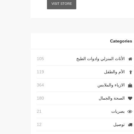
VISIT STORE
Categories
الأثاث المنزلي وادوات الطبخ
105
الأم والطفل
119
الازياء والملابس
364
الصحة والجمال
180
بصريات
21
توصيل
12