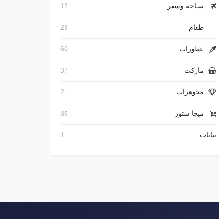
سياحة وسفر
12
طعام
29
عطورات
60
ماركت
37
مجوهرات
21
ميجا ستور
86
نباتات
1