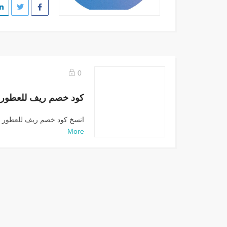
0
انسخ كود خصم ريف للعطور PF3 الآن واستفد من...
More