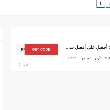
كود خصم ريف للعطور: أحصل على أفضل سعر على عطور Reef الأصلية
PF3
GET CODE
Read
0