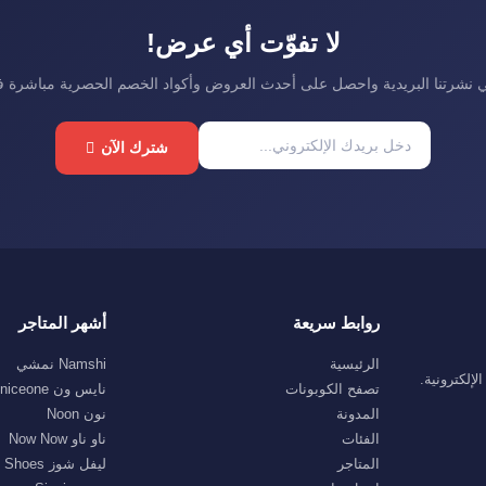
لا تفوّت أي عرض!
نشرتنا البريدية واحصل على أحدث العروض وأكواد الخصم الحصرية مباشرة 
شترك الآن
روابط سريعة
أشهر المتاجر
الرئيسية
Namshi نمشي
إلكترونية.
تصفح الكوبونات
نايس ون niceone
المدونة
نون Noon
الفئات
ناو ناو Now Now
المتاجر
ليفل شوز Level Shoes