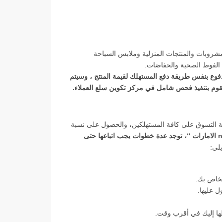
لمشروبات والمنتجات المنزلية وملابس السباحة
 الفوط الصحية والحفاضات.
مدفوع بنفس طريقة دفع المستهلك لقيمة المنتج ، وسيتم
يقوم بتنفيذ فحص شامل في مركز تكوين سلع العملاء.
ية التسوق على كافة المستهلكين، والحصول على نسبة
خصم على كافة منتجات الموقع، و لاستخدام ” كود خصم نون noon الامارات “، توجد عدة خطوات يجب اتباعها حتى
لي:
لخاص بك.
 عليها.
لها إليك في أقرب وقت.