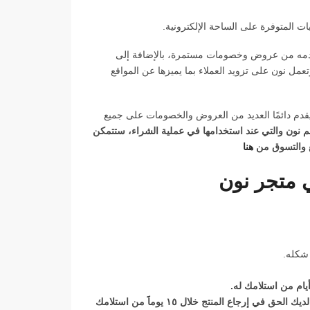
ت المتوفرة على الساحة الإلكترونية.
 تقدمه من عروض وخصومات مستمرة، بالإضافة إلى
وتعمل نون على تزويد العملاء بما يميزها عن المواقع
قدم دائمًا العديد من العروض والخصومات على جميع
ن noon و كوبون خصم نون والتي عند استخدامها في عملية الشراء، ستتمكن
ع والتسوق من
هنا
ي متجر نون
 شكله.
يمكنك إرجاع المنتج اذا قمت بتغيير رأيك، و لكن في ظروف معينة لديك الحق في إرجاع المنتج خلال ١٥ يوماََ من استلامك