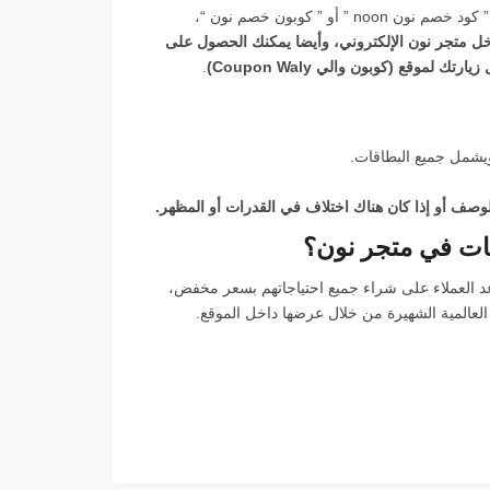
يمكنك زيارة موقع (كوبون والي Coupon Waly) في الحصول على ” كود خصم نون noon ” أو ” كوبون خصم نون “،
متجر نون الإلكتروني، وأيضا يمكنك الحصول على
لموقع (كوبون والي Coupon Waly)
.
ويشمل جميع البطاقات.
لوصف أو إذا كان هناك اختلاف في القدرات أو المظهر.
ات في متجر نون؟
نون الذي يساعد العملاء على شراء جميع احتياجاتهم بسعر مخفض،
العالمية الشهيرة من خلال عرضها داخل الموقع.