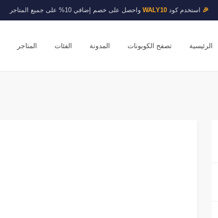
🎉
استخدم كود
WALY10
واحصل على خصم إضافي 10% على جميع المتاجر
الرئيسية
تصفح الكوبونات
المدونة
الفئات
المتاجر