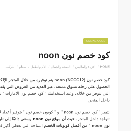
ONLINE CODE
كود خصم نون noon
HOME
الازياء والملابس
الصحة والجمال
الأم والطفل
طعام
ماركت
كود خصم نون noon (NCCC12) يتم توفيره من 
الحصول على رحلة تسوق ممتعة، عبر العديد من العروض التي يقدمه
التي تتوفر من خلاله، وعند استخدامك ” كود خصم نون الامارات 
داخل المتجر.
يتميز ” كود خصم نون noon ” و ” كوبون خصم نون ”
تتواجد داخل المتجر،
حيث أن
موقع نون noon
يسعى دائمًا إلى تلب
نون noon ” من أفضل كوبونات الخصم
المتاحة التي تعطي أكبر 