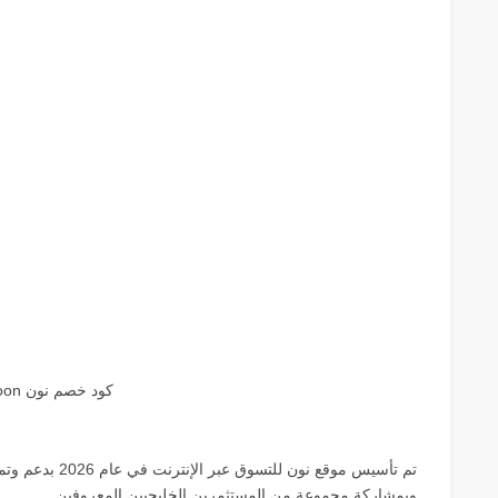
كود خصم نون noon
تم تأسيس موقع نون
وبمشاركة مجموعة من المستثمرين الخليجيين المعروفين.