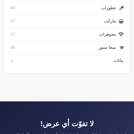
عطورات
60
ماركت
37
مجوهرات
21
ميجا ستور
86
نباتات
1
لا تفوّت أي عرض!