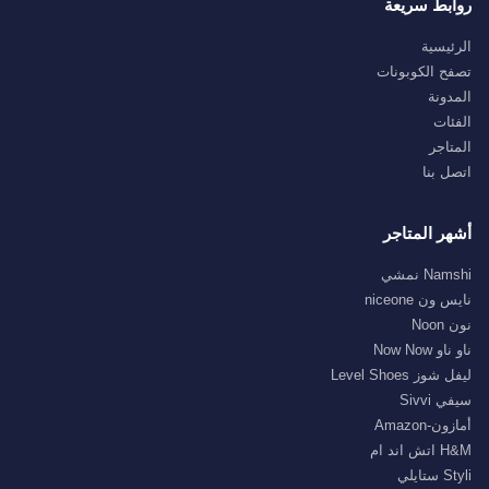
روابط سريعة
الرئيسية
تصفح الكوبونات
المدونة
الفئات
المتاجر
اتصل بنا
أشهر المتاجر
Namshi نمشي
نايس ون niceone
نون Noon
ناو ناو Now Now
ليفل شوز Level Shoes
سيفي Sivvi
أمازون-Amazon
H&M اتش اند ام
Styli ستايلي