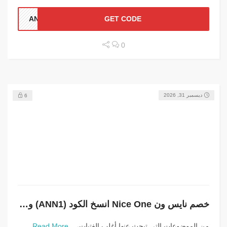
ANN1
GET CODE
0
ديسمبر 31, 2026
6
خصم نايس ون Nice One انسخ الكود (ANN1) واستمتع بالخصم
من الموضوعات التي تبحث عنها أغلب الفتيات،...
Read More