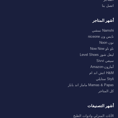
اتصل بنا
أشهر المتاجر
Namshi نمشي
نايس ون niceone
نون Noon
ناو ناو Now Now
ليفل شوز Level Shoes
سيفي Sivvi
أمازون-Amazon
H&M اتش اند ام
Styli ستايلي
Mamas & Papas ماماز اند باباز
كل المتاجر
أشهر التصنيفات
الأثاث المنزلي وادوات الطبخ