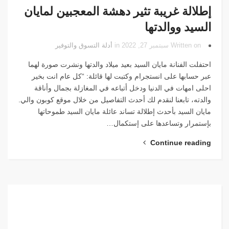
إطلالة غريبة تثير دهشة المعجبين لمايان
السيد ووالدتها
Written on سبتمبر 27, 2022 in
أدلة التسوق والتوفير
احتفلت الفنانة مايان السيد بعيد ميلاد والدتها ونشرت صورة لهما
عبر حسابها على انستجرام وكتبت لها قائلة: “كل عام انت بخير
احلى امهات في الدنيا ودخل أتباعه في المغازلة بجمال وأناقة
والدته، تابعنا لنقدم لك أحدث التفاصيل من خلال موقع كوبون والي.
مايان السيد بأحدث إطلالة تساند عائلة مايان السيد طموحاتها
بإستمرار وتساعدها على إستكمال…
Continue reading