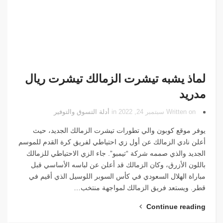
لماذ يشبه تيشرت الزمالك تيشرت ريال
مدريد
Written on سبتمبر 24, 2022 in
أدلة التسوق والتوفير
يوفر موقع كوبون والي تطورات تيشرت الزمالك الجديد، حيث
أعلن نادي الزمالك عن أول زي احتياطي لفريق كرة القدم للموسم
الجديد والذي صممه شركة “تيمبو”. جاء الزي الاحتياطي للزمالك
باللون الأزرق، وكان الزمالك قد أعلن عن لباسه الأساسي قبل
مباراة الهلال السعودي في كأس السوبر اللوسيل الذي أقيم في
قطر. ويستعد فريق الزمالك لمواجهة منتخب…
Continue reading