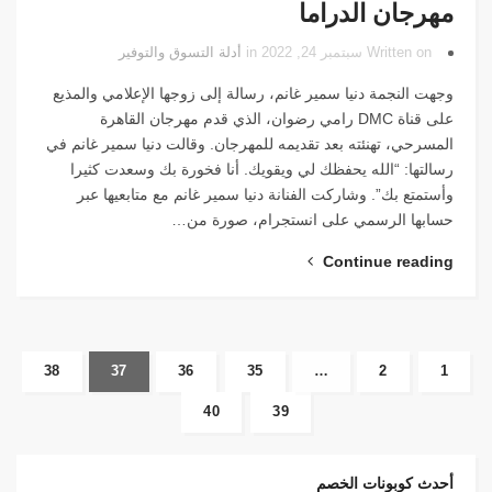
مهرجان الدراما
Written on سبتمبر 24, 2022 in
أدلة التسوق والتوفير
وجهت النجمة دنيا سمير غانم، رسالة إلى زوجها الإعلامي والمذيع
على قناة DMC رامي رضوان، الذي قدم مهرجان القاهرة
المسرحي، تهنئته بعد تقديمه للمهرجان. وقالت دنيا سمير غانم في
رسالتها: “الله يحفظك لي ويقويك. أنا فخورة بك وسعدت كثيرا
وأستمتع بك”. وشاركت الفنانة دنيا سمير غانم مع متابعيها عبر
حسابها الرسمي على انستجرام، صورة من…
Continue reading
38
37
36
35
…
2
1
40
39
أحدث كوبونات الخصم