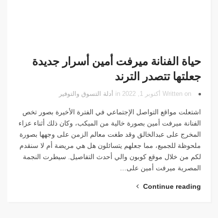
حياة الفنانة ميرفت أمين أسرار جديدة
جعلتها تتصدر الترند
Written on أكتوبر 1, 2022 in
أدلة التسوق والتوفير
اشتعلت مواقع التواصل الإجتماعي في الفترة الأخيرة بصور تخص
الفنانة ميرفت أمين بصورة خالية من الميكب، وكان ذلك أثناء عزاء
المخرج على عبدالخالق وقد طغت معالم الزمن على وجهها بصورة
ملحوظة للجميع، مما جعلهم يتسائلون هل هي مريضة أم لا سنقدم
لكم من خلال موقع كوبون والي أحدث التفاصيل. سيطرت النجمة
المصرية ميرفت أمين على…
Continue reading