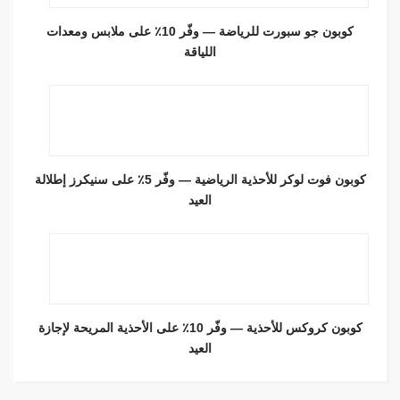
كوبون جو سبورت للرياضة — وفّر 10٪ على ملابس ومعدات
اللياقة
كوبون فوت لوكر للأحذية الرياضية — وفّر 5٪ على سنيكرز إطلالة
العيد
كوبون كروكس للأحذية — وفّر 10٪ على الأحذية المريحة لإجازة
العيد