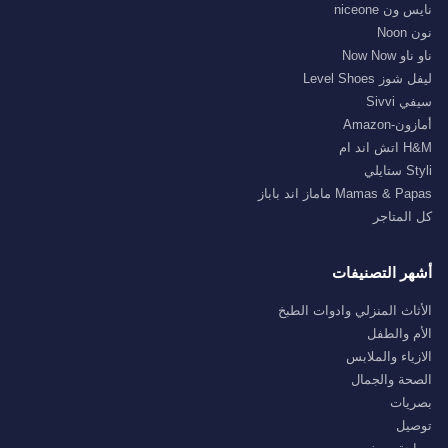
نايس ون niceone
نون Noon
ناو ناو Now Now
ليفل شوز Level Shoes
سيفي Sivvi
أمازون-Amazon
H&M اتش اند ام
Styli ستايلي
Mamas & Papas ماماز اند باباز
كل المتاجر
أشهر التصنيفات
الأثاث المنزلي وادوات الطبخ
الأم والطفل
الازياء والملابس
الصحة والجمال
بصريات
توصيل