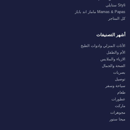
Styli ستايلي
Mamas & Papas ماماز اند باباز
كل المتاجر
أشهر التصنيفات
الأثاث المنزلي وادوات الطبخ
الأم والطفل
الازياء والملابس
الصحة والجمال
بصريات
توصيل
سياحة وسفر
طعام
عطورات
ماركت
مجوهرات
ميجا ستور