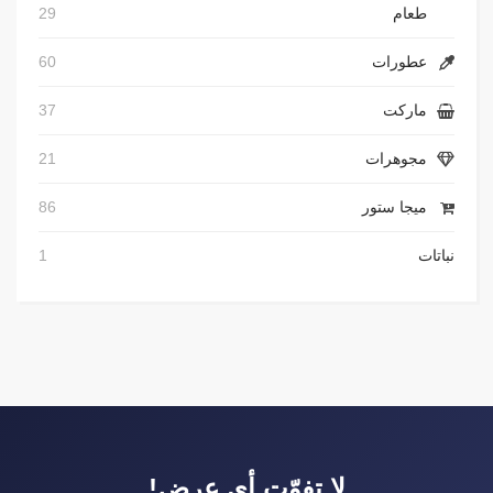
طعام
29
عطورات
60
ماركت
37
مجوهرات
21
ميجا ستور
86
نباتات
1
لا تفوّت أي عرض!