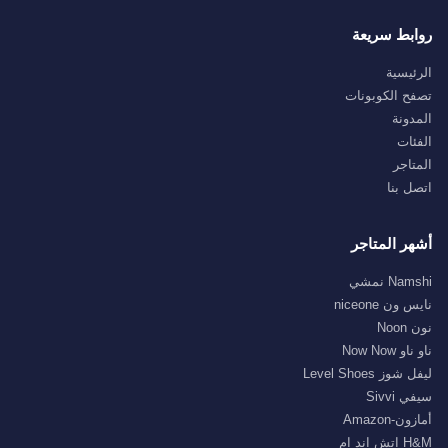
روابط سريعة
الرئيسية
تصفح الكوبونات
المدونة
الفئات
المتاجر
اتصل بنا
أشهر المتاجر
Namshi نمشي
نايس ون niceone
نون Noon
ناو ناو Now Now
ليفل شوز Level Shoes
سيفي Sivvi
أمازون-Amazon
H&M اتش اند ام