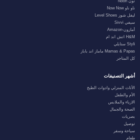
نون Noon
ناو ناو Now Now
ليفل شوز Level Shoes
سيفي Sivvi
أمازون-Amazon
H&M اتش اند ام
Styli ستايلي
Mamas & Papas ماماز اند باباز
كل المتاجر
أشهر التصنيفات
الأثاث المنزلي وادوات الطبخ
الأم والطفل
الازياء والملابس
الصحة والجمال
بصريات
توصيل
سياحة وسفر
طعام