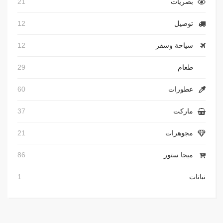
بصريات
21
توصيل
12
سياحة وسفر
12
طعام
29
عطورات
60
ماركت
37
مجوهرات
21
ميجا ستور
86
نباتات
1