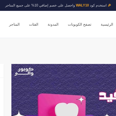
🎉
استخدم كود
WALY10
واحصل على خصم إضافي 10% على جميع المتاجر
الرئيسية
تصفح الكوبونات
المدونة
الفئات
المتاجر