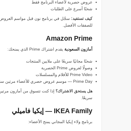
عروض حصرية لأعضاء البرنامج فقط
شحنًا أسرع على الطلبات
كيف تستفيد:
للصفقات الأفضل.
Amazon Prime
أمازون السعودية
يقدم اشتراك Prime الذي يمنحك:
شحنًا مجانيًا سريعًا على ملايين المنتجات
وصولًا لعروض Prime الحصرية
Prime Video للأفلام والمسلسلات
Prime Day — موسم عروض حصري للأعضاء مرتين سنويًا
هل يستحق الاشتراك؟
إذا كنت تتسوق من أمازون مرتين 
سريعًا.
IKEA Family — إيكيا فاميلي
برنامج ولاء إيكيا المجاني يمنح الأعضاء: