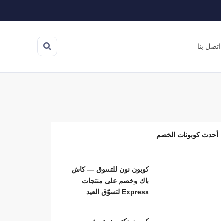
اتصل بنا
أحدث كوبونات الخصم
كوبون نون للتسوق — كاش
باك وخصم على منتجات
Express لتسوّق العيد
كوبون دكتور نيوتريشن