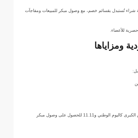
نقاط على كل عملية شراء تُستبدل بقسائم خصم، مع وصول مبكر للمبيعات ومفاجآت
حصرية للأعضاء.
ية ومزاياها
ل:
ن
سجّل في برنامج نون قبل مواسم العروض الكبرى كاليوم الوطني و11.11 للحصول على وصول مبكر