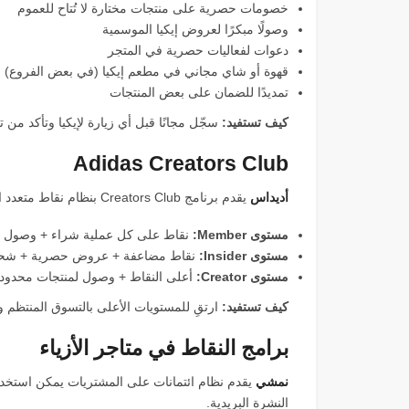
خصومات حصرية على منتجات مختارة لا تُتاح للعموم
وصولًا مبكرًا لعروض إيكيا الموسمية
دعوات لفعاليات حصرية في المتجر
قهوة أو شاي مجاني في مطعم إيكيا (في بعض الفروع)
تمديدًا للضمان على بعض المنتجات
كيف تستفيد:
سجّل مجانًا قبل أي زيارة لإيكيا وتأكد من 
Adidas Creators Club
أديداس
يقدم برنامج Creators Club بنظام نقاط متعدد المستويات:
مستوى Member:
نقاط على كل عملية شراء + وصول م
مستوى Insider:
نقاط مضاعفة + عروض حصرية + شح
مستوى Creator:
أعلى النقاط + وصول لمنتجات محدودة ال
كيف تستفيد:
ارتقِ للمستويات الأعلى بالتسوق المنتظم
برامج النقاط في متاجر الأزياء
نمشي
يقدم نظام ائتمانات على المشتريات يمكن استخد
النشرة البريدية.