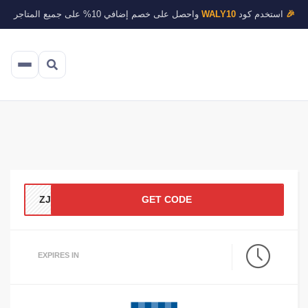
🎉
استخدم كود
WALY10
واحصل على خصم إضافي 10% على جميع المتاجر
ZJJ0
GET CODE
EXPIRES IN