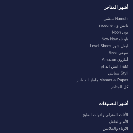
أشهر المتاجر
Namshi نمشي
نايس ون niceone
نون Noon
ناو ناو Now Now
ليفل شوز Level Shoes
سيفي Sivvi
أمازون-Amazon
H&M اتش اند ام
Styli ستايلي
Mamas & Papas ماماز اند باباز
كل المتاجر
أشهر التصنيفات
الأثاث المنزلي وادوات الطبخ
الأم والطفل
الازياء والملابس