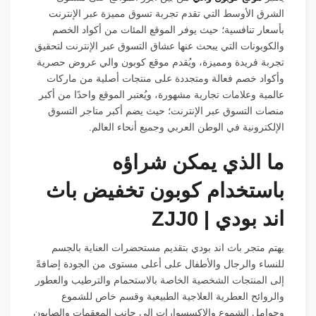
الشرق الأوسط التي تقدم تجربة تسوق مميزة عبر الإنترنت
بأسعار تنافسية؛ حيث يوفر الموقع المئات من أكواد الخصم
والكوبونات التي يبحث عنها عشاق التسوق عبر الإنترنت لتحقيق
تجربة فريدة ومميزة، ويُقدم موقع كوبون والي عروض حصرية
وأكواد خصم فعالة ومتجددة على منتجات أصلية من ماركات
عالمية وعلامات تجارية مشهورة، ويُعتبر الموقع واحدًا من أكبر
منصات التسوق عبر الإنترنت؛ حيث يضم أكبر متاجر التسوق
الإلكترونية في الوطن العربي وجميع أنحاء العالم.
ما الذي يمكن شراؤه
باستخدام كوبون تخفيض باث
اند بودي | ZJJ0
يهتم متجر باث اند بودي بتقديم مستحضرات العناية بالجسم
للنساء والرجال والأطفال على أعلى مستوى من الجودة إضافةً
إلى المنتجات الشخصية الخاصة بالاستحمام والترطيب والعطور
والروائح العطرية العلاجية الطبيعية وقسم خاص للشموع
وحوامل الشموع والاكسسوارات إلى جانب المعقمات والصابون