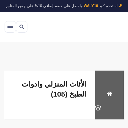
🎉
استخدم كود
WALY10
واحصل على خصم إضافي 10% على جميع المتاجر
الأثاث المنزلي وادوات
الطبخ (105)