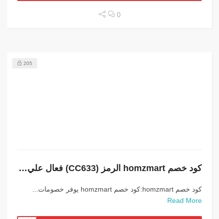
0
205
كود خصم homzmart الرمز (CC633) فعال علي كافة المشتريات
كود خصم homzmart:كود خصم homzmart يوفر خصومات...
Read More