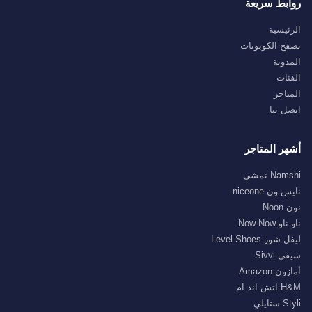
روابط سريعة
الرئيسية
تصفح الكوبونات
المدونة
الفئات
المتاجر
اتصل بنا
أشهر المتاجر
Namshi نمشي
نايس ون niceone
نون Noon
ناو ناو Now Now
ليفل شوز Level Shoes
سيفي Sivvi
أمازون-Amazon
H&M اتش اند ام
Styli ستايلي