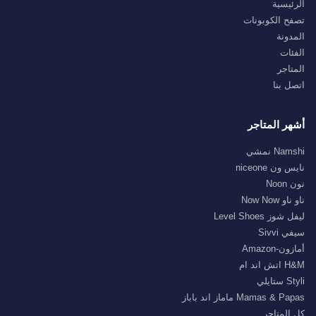
الرئيسية
تصفح الكوبونات
المدونة
الفئات
المتاجر
اتصل بنا
أشهر المتاجر
Namshi نمشي
نايس ون niceone
نون Noon
ناو ناو Now Now
ليفل شوز Level Shoes
سيفي Sivvi
أمازون-Amazon
H&M اتش اند ام
Styli ستايلي
Mamas & Papas ماماز اند باباز
كل المتاجر