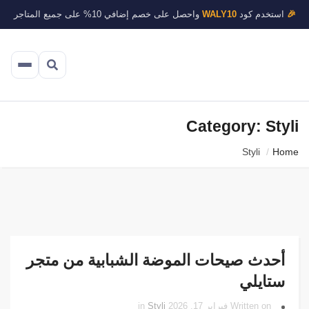
🎉
استخدم كود
WALY10
واحصل على خصم إضافي 10% على جميع المتاجر
Category: Styli
Styli
Home
أحدث صيحات الموضة الشبابية من متجر
ستايلي
Written on فبراير 17, 2026 in
Styli