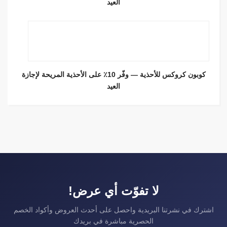
العيد
كوبون كروكس للأحذية — وفّر 10٪ على الأحذية المريحة لإجازة
العيد
لا تفوّت أي عرض!
اشترك في نشرتنا البريدية واحصل على أحدث العروض وأكواد الخصم
الحصرية مباشرة في بريدك