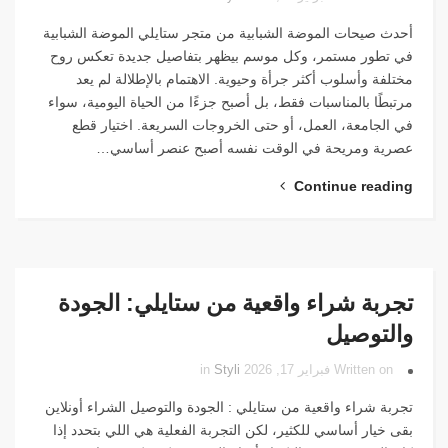
أحدث صيحات الموضة الشبابية من متجر ستايلي الموضة الشبابية
في تطور مستمر، وكل موسم بيظهر بتفاصيل جديدة تعكس روح
مختلفة وأسلوب أكثر جرأة وحيوية. الاهتمام بالإطلالة لم يعد
مرتبطًا بالمناسبات فقط، بل أصبح جزءًا من الحياة اليومية، سواء
في الجامعة، العمل، أو حتى الخروجات السريعة. اختيار قطع
عصرية ومريحة في الوقت نفسه أصبح عنصر أساسي…
Continue reading
تجربة شراء واقعية من ستايلي: الجودة
والتوصيل
Written on فبراير 17, 2026 in
Styli
تجربة شراء واقعية من ستايلي : الجودة والتوصيل الشراء أونلاين
بقى خيار أساسي للكثير، لكن التجربة الفعلية هي اللي بتحدد إذا