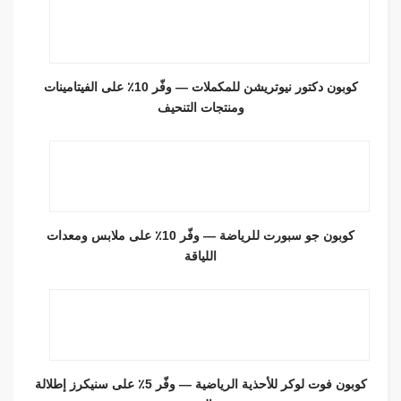
كوبون دكتور نيوتريشن للمكملات — وفّر 10٪ على الفيتامينات
ومنتجات التنحيف
كوبون جو سبورت للرياضة — وفّر 10٪ على ملابس ومعدات
اللياقة
كوبون فوت لوكر للأحذية الرياضية — وفّر 5٪ على سنيكرز إطلالة