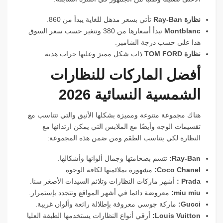
نظارة Ray-Ban
تأتي بسعر مذهل للغاية يبدأ من 860.
Montblanc
تبدأ أسعارها من 380 وتتغير حسب سعر السوق
هذا على حسب درجة الشامبر.
نظارة TOM FORD
ذات شكل مميز وعليها جراب هدية.
أفضل الماركات للنظارات
الشمسية النسائية 2026
هناك مجموعة متنوعة ومميزة بشكلها الأنيق والتي تتناسب مع
تقسيمات الوجه وأيضًا مع الملابس التي يمكن ارتدائها مع
النظارة لكي يتناسب الطقم ومن ضمن هذه المجموعة:
Ray-Ban:
تتسم بضخامتها وجمال ألوانها وأشكالها.
Coco Chanel:
مشهورة بملائمتها لكافة الوجوه.
Prada :
أشهر ماركات النظارات وتلائم السيدات الأصغر سنا.
miu miu:
معروضة دائما في أشهر المواقع وتتجدد بإستمرار.
Gucci:
ماركة جوسي معروفة بإطلالة رائعة وألوان غريبة.
Louis Vuitton:
أرقي أنواع النظارات يستخدمها الطبقة العليا