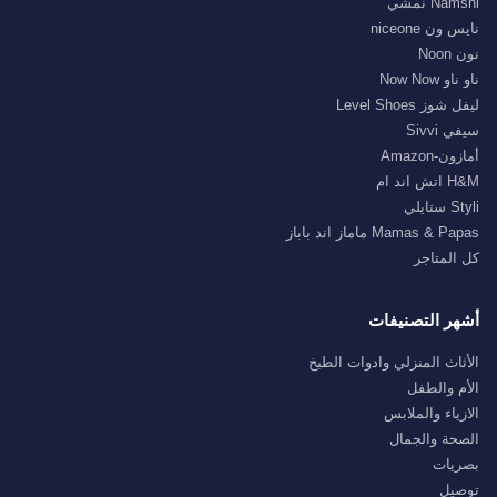
Namshi نمشي
نايس ون niceone
نون Noon
ناو ناو Now Now
ليفل شوز Level Shoes
سيفي Sivvi
أمازون-Amazon
H&M اتش اند ام
Styli ستايلي
Mamas & Papas ماماز اند باباز
كل المتاجر
أشهر التصنيفات
الأثاث المنزلي وادوات الطبخ
الأم والطفل
الازياء والملابس
الصحة والجمال
بصريات
توصيل