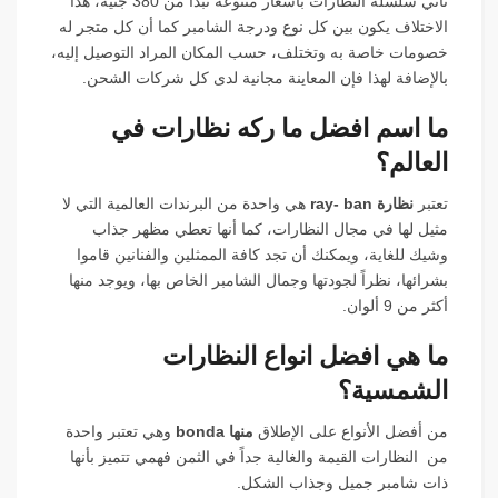
تأتي سلسلة النظارات بأسعار متنوعة تبدأ من 380 جنيه، هذا
الاختلاف يكون بين كل نوع ودرجة الشامبر كما أن كل متجر له
خصومات خاصة به وتختلف، حسب المكان المراد التوصيل إليه،
بالإضافة لهذا فإن المعاينة مجانية لدى كل شركات الشحن.
ما اسم افضل ما ركه نظارات في
العالم؟
تعتبر
نظارة ray- ban
هي واحدة من البرندات العالمية التي لا
مثيل لها في مجال النظارات، كما أنها تعطي مظهر جذاب
وشيك للغاية، ويمكنك أن تجد كافة الممثلين والفنانين قاموا
بشرائها، نظراً لجودتها وجمال الشامبر الخاص بها، ويوجد منها
أكثر من 9 ألوان.
ما هي افضل انواع النظارات
الشمسية؟
من أفضل الأنواع على الإطلاق
منها bonda
وهي تعتبر واحدة
من النظارات القيمة والغالية جداً في الثمن فهمي تتميز بأنها
ذات شامبر جميل وجذاب الشكل.