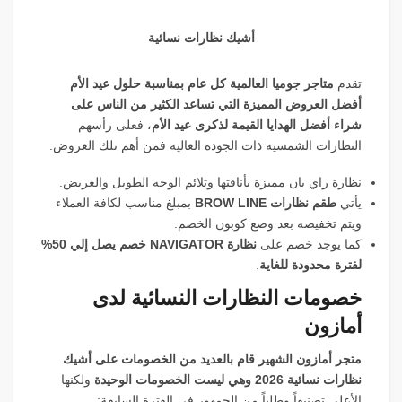
أشيك نظارات نسائية
تقدم
متاجر جوميا العالمية كل عام بمناسبة حلول عيد الأم
أفضل العروض المميزة التي تساعد الكثير من الناس على
شراء أفضل الهدايا القيمة لذكرى عيد الأم
، فعلى رأسهم
النظارات الشمسية ذات الجودة العالية فمن أهم تلك العروض:
نظارة راي بان مميزة بأناقتها وتلائم الوجه الطويل والعريض.
يأتي
طقم نظارات BROW LINE
بمبلغ مناسب لكافة العملاء
ويتم تخفيضه بعد وضع كوبون الخصم.
كما يوجد خصم على
نظارة NAVIGATOR خصم يصل إلي 50%
لفترة محدودة للغاية
.
خصومات النظارات النسائية لدى
أمازون
متجر أمازون الشهير قام بالعديد من الخصومات على أشيك
نظارات نسائية 2026 وهي ليست الخصومات الوحيدة
ولكنها
الأعلى تصنيفاً وطلباً من الجمهور في الفترة السابقة: