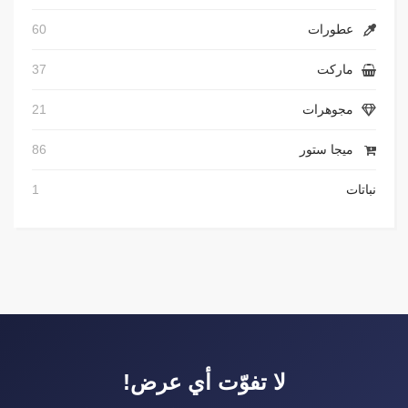
عطورات
60
ماركت
37
مجوهرات
21
ميجا ستور
86
نباتات
1
لا تفوّت أي عرض!