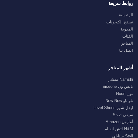
روابط سريعة
الرئيسية
تصفح الكوبونات
المدونة
الفئات
المتاجر
اتصل بنا
أشهر المتاجر
Namshi نمشي
نايس ون niceone
نون Noon
ناو ناو Now Now
ليفل شوز Level Shoes
سيفي Sivvi
أمازون-Amazon
H&M اتش اند ام
Styli ستايلي