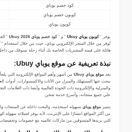
كود خصم يوباي
كوبون خصم يوباي
كوبون يوباي
يوفر “
كوبون يوباي
Ubuy
” و ”
كود خصم يوباي 2026 Ubuy
” الع
تُوفر من خلال المتجر الإلكتروني يوباي، حيث من خلال استخدام ”
ك
هائلة على قيمة المشتريات الخاصة بك أثناء رحلة تسوقك من داخل
نبذة تعريفية عن موقع يوباي Ubuy:
يعد
موقع يوباي Ubuy
من أشهر وأهم المواقع الإلكترونية التي يلجأ
يبحث عنها المستهلك والمنزل من الأثاث والاكسسوارات، أدوات العنا
والمنزلية والإلكترونية ذات الجودة العالمية وأيضا ذات العلامات التج
علي جميع منتجاته، وأسرع خدمة شحن.
يتميز
موقع يوباي
من أكثر المواقع انتشارًا على الإنترنت، لأنه يوفر لعملائه سهولة 
التي يريدها المتسوقين من ماركات عالميه مع خصومات وتخفيضات 