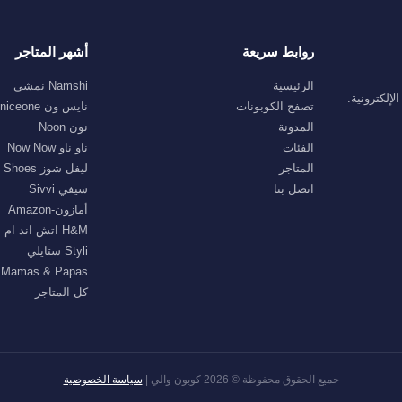
روابط سريعة
أشهر المتاجر
الرئيسية
Namshi نمشي
إلكترونية.
تصفح الكوبونات
نايس ون niceone
المدونة
نون Noon
الفئات
ناو ناو Now Now
المتاجر
ليفل شوز Level Shoes
اتصل بنا
سيفي Sivvi
أمازون-Amazon
H&M اتش اند ام
Styli ستايلي
Mamas & Papas ماماز اند باباز
كل المتاجر
جميع الحقوق محفوظة © 2026 كوبون والي |
سياسة الخصوصية