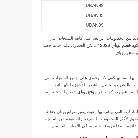
UBAN99
UBAN99
UBAN99
ديد من الخصومات الرائعة على كافة المنتجات التي
ود خصم يوباي 2026
” يمكن الحصول على قيمة خصم
 متجر يوباي.
 إليها المستهلكون لانه يحتوي علي جميع المنتجات التي
ية بالبشرة والجسم والشعر، الأجهزة الكهربائية
ارية الشهيرة، كما يوفر
موقع يوباي
خصومات حصرية
بسهوله استخدمه، والبحث داخله عن المنتجات والماركات التي ترغب بها، حيث يعتبر موقع يوباي Ubuy
الوصول لأكثر المجموعات المميزة والمتنوعة من المنتجات
دائمه وأيضا عروض حصرية في الأعياد والمواسم.