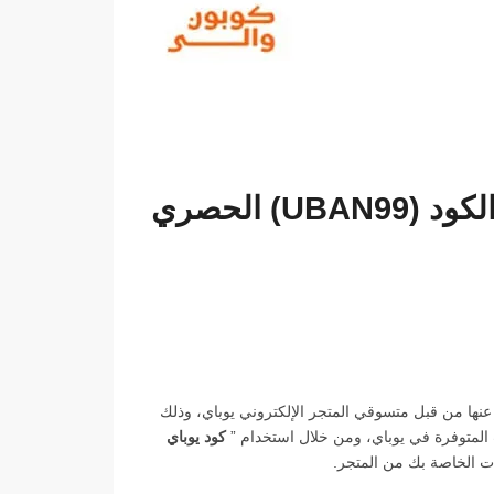
كود خصم Ubuy الحديث| انسخ الكود (UBAN99) الحصري
البحث عنها من قبل متسوقي المتجر الإلكتروني يوباي، وذلك
 المتوفرة في يوباي، ومن خلال استخدام ”
كود يوباي
 الخاصة بك من المتجر.