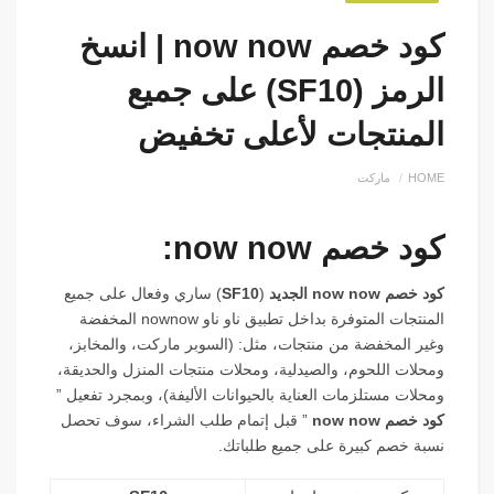
كود خصم now now | انسخ
الرمز (SF10) على جميع
المنتجات لأعلى تخفيض
HOME
ماركت
كود خصم now now:
كود خصم now now الجديد
(
SF10
) ساري وفعال على جميع
المنتجات المتوفرة بداخل تطبيق ناو ناو nownow المخفضة
وغير المخفضة من منتجات، مثل: (السوبر ماركت، والمخابز،
ومحلات اللحوم، والصيدلية، ومحلات منتجات المنزل والحديقة،
ومحلات مستلزمات العناية بالحيوانات الأليفة)، وبمجرد تفعيل ”
كود خصم now now
” قبل إتمام طلب الشراء، سوف تحصل
نسبة خصم كبيرة على جميع طلباتك.