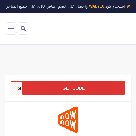
🎉
استخدم كود
WALY10
واحصل على خصم إضافي 10% على جميع المتاجر
SF10
GET CODE