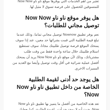
تعتبر من أهم الخدمات التي يوفرها موقع ناو ناو Now Now
للمتسوقين للحصول على فرصة تسوق لا مثيل لها.
هل يوفر موقع ناو ناو Now Now
توصيل مجاني للطلبات؟
نعم يوفر تطبيق Nownow توصيل مجاني تماما، وذلك عندما
تبلغ قيمة الطلبية التي قمت بشرائها حد معين، عند إذا سوف
يمنحك الموقع فرصة توصيل طلبيتك مجانا، سوف تستطيع
استلام طلبيتك خلال ساعة واحدة فقط من وقت طلب
مشترياتك، وذلك لأن موقع ناو ناو Now Now يريد أن يمنحك
أفضل عملية شرائية في أقل وقت توصيل وأيضا مع العديد من
المميزات الاخري.
هل يوجد حد أدنى لقيمة الطلبية
الخاصة من داخل تطبيق ناو ناو Now
Now؟
تعد هذه الخاصية من أفضل ما يتميز بها تطبيق ناو ناو Now
Now، حيث أنه لا يوجد حد أدنى لقيمة الطلبية، كما يعطيك