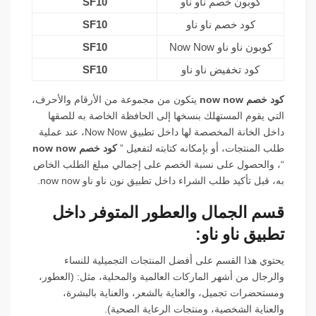
كوبون خصم ناو ناو
SF10
كود خصم ناو ناو
SF10
كوبون ناو ناو Now Now
SF10
كود تخفيض ناو ناو
SF10
كود خصم now now
يتكون من مجموعة من الأرقام والأحرف،
التي يقوم المستهلك بنسخها إلى الحافظة الخاصة به للصقها
داخل الخانة المخصصة لها داخل تطبيق Now Now، عند عملية
طلب المنتجات، أو بإمكانه كتابته لتفعيل ”
كود خصم now now
“، والحصول على نسبة الخصم على إجمالي مبلغ الطلب الخاص
به، قبل تأكيد طلب الشراء داخل تطبيق نون ناو ناو now now.
قسم الجمال والعطور المتوفر داخل
تطبيق ناو ناو:
يحتوي هذا القسم على أفضل المنتجات التجميلية للنساء
والرجال من أشهر الماركات العالمية والمحلية، مثل: (العطور،
ومستحضرات تجميل، والعناية بالشعر، والعناية بالبشرة،
والعناية الشخصية، ومنتجات الرعاية الصحية).