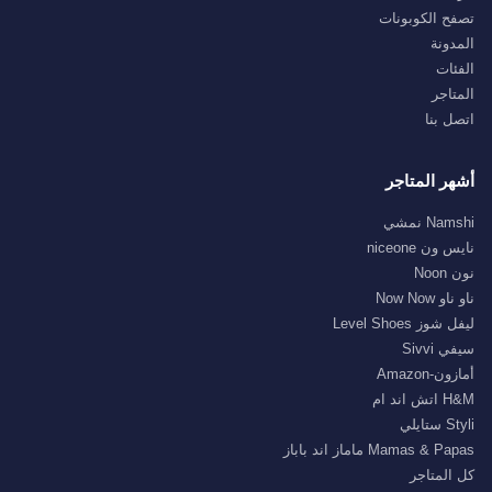
تصفح الكوبونات
المدونة
الفئات
المتاجر
اتصل بنا
أشهر المتاجر
Namshi نمشي
نايس ون niceone
نون Noon
ناو ناو Now Now
ليفل شوز Level Shoes
سيفي Sivvi
أمازون-Amazon
H&M اتش اند ام
Styli ستايلي
Mamas & Papas ماماز اند باباز
كل المتاجر