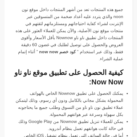
جميع هذه المنتجات تعد من أشهر المنتجات داخل موقع نون
noon والذي يتردد عليه أعداد ضخمة من المتسوقين عبر
الإنترنت لشراء كفاية احتياجاتهم ومستلزماتهم لثقتهم في
منتجات موقع نون الأصلية، والآن يمكن للعملاء العثور على هذه
المنتجات داخل تطبيق ناو ناو Nownow بأقل الأسعار وأقوى
العروض والحصول على توصيل لطلبك في غضون 60 دقيقة
فقط، وذلك عبر استخدام ”
كود خصم now now
” أثناء إتمام
عملية الشراء.
كيفية الحصول على تطبيق موقع ناو ناو
Now Now:
يمكنك الحصول على تطبيق Nownow الخاص بالهواتف
المحمولة بشكل مجاني بالكامل ودون أي رسوم، وذلك ليتمكن
عملاء تطبيق نون ناو ناو من التسوق وطلب جميع ما يحتاجونه
بكل سهولة وسرعة عبر هواتفهم المحمولة.
يمكن للعملاء تنزيل تطبيق Nownow من Google Play وذلك
في حالة كانت هواتفهم تعمل بنظام أندرويد.
أما في حالة الهواتف التي تعمل بنظام تشغيل iOS الخاص