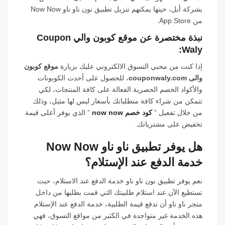
بشركة أبل، حينها يمكنهم تنزيل تطبيق نون ناو ناو Now Now
من App Store.
نبذة مختصرة عن موقع كوبون والي Coupon
Waly:
إذا كنت من محبي التسوق الالكتروني عليك بزيارة
موقع كوبون
والى couponwaly.com
، للحصول على أحدث الكوبونات
والأكواد الخصم الحصرية الفعالة على كافة المنتجات، لكي
تتمكن من شراء كافة متطلباتك بأسعار ليس لها مثيل، وذلك
من خلال تفعيل ”
كود خصم now now
” الذي يوفر أعلى قيمة
تخفيض على مشترياتك.
هل يوفر تطبيق ناو ناو Now Now
خدمة الدفع عند الإستلام؟
نعم يوفر تطبيق نون ناو ناو خدمة الدفع عند الاستلام، حيث
تستطيع الآن عند استلام طلبيتك التي قمت بطلبها من داخل
متجر ناو ناو أن تدفع قيمة الطلبية، خدمة الدفع عند الإستلام
هذه الخدمة غير متواجدة في الكثير من مواقع التسوق، فهي