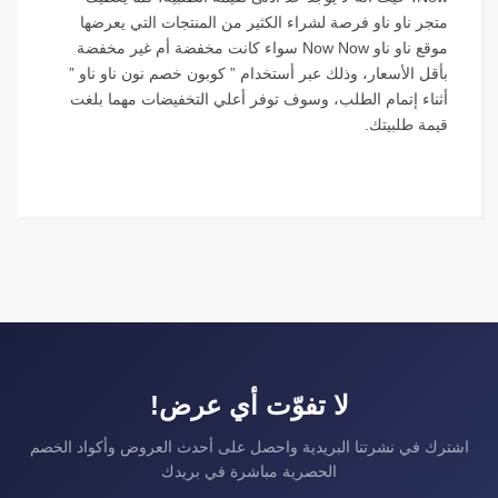
متجر ناو ناو فرصة لشراء الكثير من المنتجات التي يعرضها
موقع ناو ناو Now Now سواء كانت مخفضة أم غير مخفضة
بأقل الأسعار، وذلك عبر أستخدام ” كوبون خصم نون ناو ناو ”
أثناء إتمام الطلب، وسوف توفر أعلي التخفيضات مهما بلغت
قيمة طلبيتك.
لا تفوّت أي عرض!
اشترك في نشرتنا البريدية واحصل على أحدث العروض وأكواد الخصم
الحصرية مباشرة في بريدك