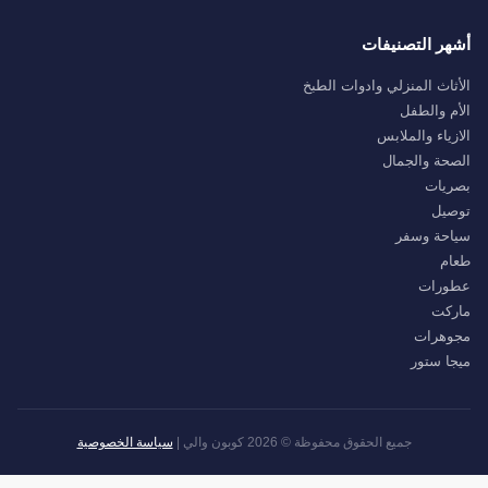
أشهر التصنيفات
الأثاث المنزلي وادوات الطبخ
الأم والطفل
الازياء والملابس
الصحة والجمال
بصريات
توصيل
سياحة وسفر
طعام
عطورات
ماركت
مجوهرات
ميجا ستور
جميع الحقوق محفوظة © 2026 كوبون والي |
سياسة الخصوصية