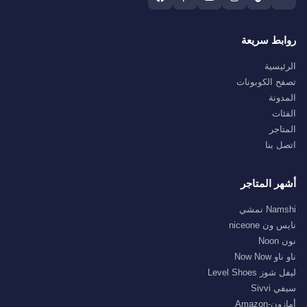
روابط سريعة
الرئيسية
تصفح الكوبونات
المدونة
الفئات
المتاجر
اتصل بنا
أشهر المتاجر
Namshi نمشي
نايس ون niceone
نون Noon
ناو ناو Now Now
ليفل شوز Level Shoes
سيفي Sivvi
أمازون-Amazon