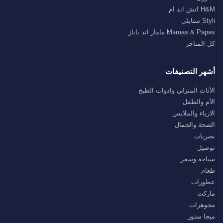
H&M اتش اند ام
Styli ستايلي
Mamas & Papas ماماز اند باباز
كل المتاجر
أشهر التصنيفات
الأثاث المنزلي وادوات الطبخ
الأم والطفل
الازياء والملابس
الصحة والجمال
بصريات
توصيل
سياحة وسفر
طعام
عطورات
ماركت
مجوهرات
ميجا ستور