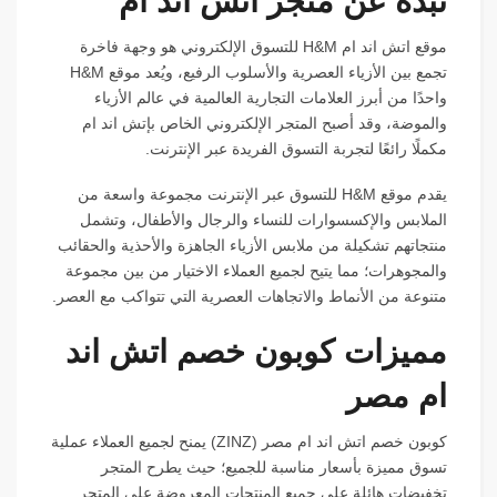
نبذة عن متجر اتش اند ام
موقع اتش اند ام H&M للتسوق الإلكتروني هو وجهة فاخرة
تجمع بين الأزياء العصرية والأسلوب الرفيع، ويُعد موقع H&M
واحدًا من أبرز العلامات التجارية العالمية في عالم الأزياء
والموضة، وقد أصبح المتجر الإلكتروني الخاص بإتش اند ام
مكملًا رائعًا لتجربة التسوق الفريدة عبر الإنترنت.
يقدم موقع H&M للتسوق عبر الإنترنت مجموعة واسعة من
الملابس والإكسسوارات للنساء والرجال والأطفال، وتشمل
منتجاتهم تشكيلة من ملابس الأزياء الجاهزة والأحذية والحقائب
والمجوهرات؛ مما يتيح لجميع العملاء الاختيار من بين مجموعة
متنوعة من الأنماط والاتجاهات العصرية التي تتواكب مع العصر.
مميزات كوبون خصم اتش اند
ام مصر
كوبون خصم اتش اند ام مصر (ZINZ) يمنح لجميع العملاء عملية
تسوق مميزة بأسعار مناسبة للجميع؛ حيث يطرح المتجر
تخفيضات هائلة على جميع المنتجات المعروضة على المتجر