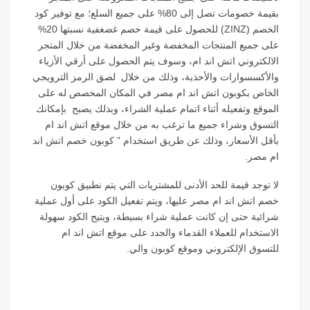
بقيمة خصومات تصل إلى 80% على جميع السلع؛ مع توفير كود
الخصم (ZINZ) للحصول على قيمة خصم غضغفية نسبتها 20%
على جميع المنتجات المخفضة وغير المخفضة من خلال المتجر
الالكتروني اتش اند ام، وسوف يتم الحصول على أرقي الأزياء
والأكسسوارات والأحذية، وذلك من خلال لصق الرمز الترويجي
الخاص بكوبون اتش اند ام مصر في المكان المخصص له على
الموقع وتفعيله أثناء اتمام عملية الشراء، وبذلك يصبح بإمكانك
التسوق وشراء جميع ما ترغب به من خلال موقع اتش اند ام
بأقل الأسعار، وذلك عن طريق استخدام ” كوبون خصم اتش اند
ام مصر.
لا توجد قيمة للحد الأدنى للمشتريات التي يتم نطبيق كوبون
خصم اتش اند ام مصر عليها، ويتم تفعيل الكود على أول عملية
شرائية حتى إن كانت عملية شراء بسيطة، ويتيح الكود سهولة
الاستخدام للعملاء القدماء والجدد على موقع اتش اند ام
للتسوق الإلكتروني وموقع كوبون والي.