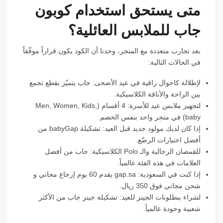
متى يستحق استخدام كوبون
جاب للملابس العائلية؟
بعد تجارب متعددة مع المتجر، وجدنا أن الكود يكون قراراً موفّقاً
في الحالات التالية:
لإطلالة كاجوال راقية في عيد الأضحى: جاب يتميّز بقطع تجمع
بين الراحة والأناقة الكلاسيكية.
لتجهيز ملابس عيد للأسرة: 4 أقسام (Men, Women, Kids,
baby) في متجر واحد بنفس الخصم.
إذا كان لديك مولود جديد قبل العيد: تشكيلة babyGap من
أفضل اختيارات الرضّع.
للقمصان الرجالية والـ Polo الكلاسيكية: جاب من أفضل
العلامات في هذه الفئة عالمياً.
إذا كنت في السعودية: gap.sa يقدم 60 يوم إرجاع مجاني و
شحن مجاني فوق 350 ريال.
لشراء بنطلونات الجينز للعيد: تشكيلة جينز جاب من الأكثر
شعبية وجودة عالمياً.