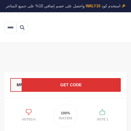
🎉
استخدم كود
WALY10
واحصل على خصم إضافي 10% على جميع المتاجر
MN92
GET CODE
100%
SUCCESS
0 VOTES
1 VOTE