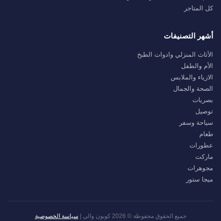
كل المتاجر
أشهر التصنيفات
الأثاث المنزلي وادوات الطبخ
الأم والطفل
الازياء والملابس
الصحة والجمال
بصريات
توصيل
سياحة وسفر
طعام
عطورات
ماركت
مجوهرات
ميجا ستور
جميع الحقوق محفوظة © 2026 كوبون والي |
سياسة الخصوصية