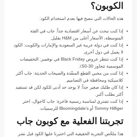
الكوبون؟
هذه الحالات التي ننصح فيها بعدم استخدام الكود:
إذا كنت تبحث عن أسعار اقتصادية جداً: جاب في الفئة
المتوسطة، الأسعار أعلى من H&M بقليل.
إذا كنت في دولة عربية غير السعودية والإمارات والكويت: الكود
لا يعمل في دول أخرى.
إذا كنت تنتظر عروض Black Friday في نوفمبر: التخفيضات
الموسمية تتجاوز 30-50٪.
إذا كنت من محبي القطع المنفّذة والصيحات الحديثة: جاب أكثر
كلاسيكية ومحافظة في التصاميم.
إذا كان طلبك صغير جداً: لا يوجد حد أدنى للكود لكن قد تستفيد
أكثر بطلب أكبر.
إذا كنت تشتري لمناسبة رسمية فاخرة: جاب كاجوال، اختر
Tommy Hilfiger أو Bloomingdale’s للرسميات.
تجربتنا الفعلية مع كوبون جاب
هذا ملخّص التجربة الحقيقية التي اختبرنا عليها الكود قبل نشر