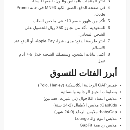
اختر المنتجات بالمقاس واللون، أضِفها للسلة.
في صفحة الدفع، الصق الكود MN93 في خانة Promo
Code.
تأكد من ظهور خصم 10٪ في ملخص الطلب.
للسعودية: تأكد من تجاوز 350 ريال للحصول على
الشحن المجاني.
اختر طريقة الدفع: مدى، فيزا، Apple Pay، أو الدفع عند
الاستلام.
أكمل بيانات الشحن، وستصلك الشحنة خلال 5-7 أيام
عمل.
أبرز الفئات للتسوق
قميصGAP الرجالية الكلاسيكية (Polo, Henley)
بنطلونات الجينز الرجالية والنسائية
ملابس النساء الكاجوال (تي شيرت، فساتين)
GapKids: ملابس الأطفال (2-14 سنة)
babyGap: ملابس الرضّع (0-24 شهر)
ملابس النوم والـ Lounge
ملابس رياضية GapFit