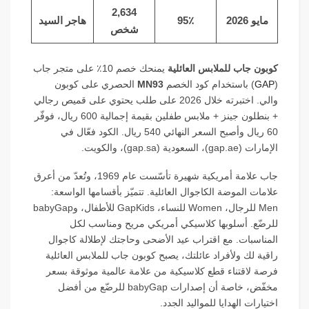
2,634
مايو 2026
95٪
هاجر السيد
شخص
كوبون جاب للملابس العائلية
يمنحك خصم 10٪ على متجر جاب
(
GAP
) باستخدام كود الخصم
MN93
الحصري على كوبون
والي. اختبرته خلال 2026 على طلب يحتوي على قميص رجالي
+ بنطلون جينز + ملابس طفلين بقيمة إجمالية 600 ريال، فوفّر
60 ريال وأصبح السعر النهائي 540 ريال. الكود فعّال في
الإمارات (gap.ae)، السعودية (gap.sa)، والكويت.
جاب علامة أمريكية شهيرة تأسّست عام 1969، وتُعدّ من أعرق
علامات الموضة الكاجوال العائلية. تتميّز بأقسامها الواسعة:
Men للرجال، Women للنساء، GapKids للأطفال، وbabyGap
للرضّع. أسلوبها كلاسيكي أمريكي مريح ومناسب لكل
المناسبات. مع اقتراب عيد الأضحى وحاجتك لإطلالة كاجوال
راقية لك ولأفراد عائلتك، يصبح كوبون جاب للملابس العائلية
فرصة لاقتناء قطع كلاسيكية من علامة عالمية موثوقة بسعر
مخفّض، خاصة أن إصدارات babyGap للرضّع من أفضل
اختيارات الهدايا للمواليد الجدد.