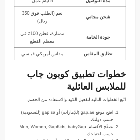
مدة التوصيل
5 أيام عمل
نعم (الطلب فوق 350
شحن مجاني
ريال)
ممتازة، قطن 100٪ في
جودة الخامة
معظم القطع
تطابق المقاس
مقاس أمريكي قياسي
خطوات تطبيق كوبون جاب
للملابس العائلية
اتّبع الخطوات التالية لتفعيل الكود والاستفادة من الخصم:
افتح موقع gap.ae (للإمارات) أو gap.sa (للسعودية)
حسب دولتك.
تصفّح الأقسام: Men, Women, GapKids, babyGap
حسب احتياجك.