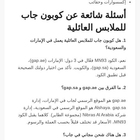
إكسسوارات وحقائب
أسئلة شائعة عن كوبون جاب
للملابس العائلية
1. هل كوبون جاب للملابس العائلية يعمل في الإمارات
والسعودية؟
نعم، الكود MN93 فعّال في 3 دول: الإمارات (gap.ae)،
السعودية (gap.sa)، والكويت. تأكد من اختيار دولتك الصحيحة
قبل تطبيق الكود.
2. ما الفرق بين gap.ae و gap.sa؟
gap.ae هو الموقع الرسمي لجاب في الإمارات، إدارة
Alshaya. gap.sa هو الموقع الرسمي في السعودية، إدارة
شركة Nibras Al Arabia (مجموعة الطاير). كلاهما يقبل الكود
MN93، الأسعار قد تختلف قليلاً بحسب العملة والرسوم.
3. هل هناك شحن مجاني في جاب؟