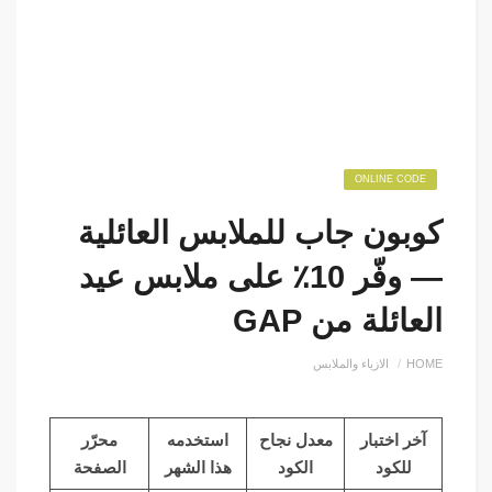
ONLINE CODE
كوبون جاب للملابس العائلية
— وفّر 10٪ على ملابس عيد
العائلة من GAP
HOME
الازياء والملابس
آخر اختبار
معدل نجاح
استخدمه
محرّر
للكود
الكود
هذا الشهر
الصفحة