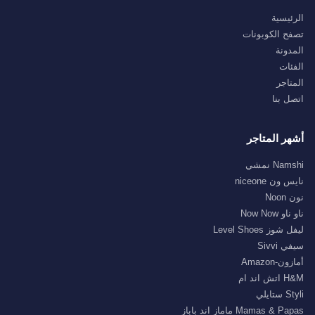
الرئيسية
تصفح الكوبونات
المدونة
الفئات
المتاجر
اتصل بنا
أشهر المتاجر
Namshi نمشي
نايس ون niceone
نون Noon
ناو ناو Now Now
ليفل شوز Level Shoes
سيفي Sivvi
أمازون-Amazon
H&M اتش اند ام
Styli ستايلي
Mamas & Papas ماماز اند باباز