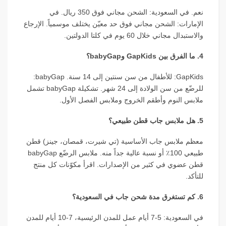
نعم. في السعودية: الشحن مجاني فوق 350 ريال. في
الإمارات: الشحن مجاني فوق حد معيّن يختلف موسمياً. الإرجاع
والاستبدال مجاني خلال 60 يوم في كلتا الدولتين.
4. ما الفرق بين GapKids وbabyGap؟
GapKids: للأطفال من سن سنتين إلى 14 سنة. babyGap:
للرضّع من سن الولادة إلى 24 شهر. تشكيلة babyGap تشمل
ملابس النوم وأطقم الخروج وملابس الفصل الأول.
5. هل ملابس جاب قطن طبيعي؟
معظم ملابس جاب الأساسية (تي شيرت، قمصان، جينز) قطن
طبيعي 100٪ أو نسبة عالية جداً منه. ملابس الرضّع babyGap
قطن عضوي في كثير من الإصدارات. اقرأ مكوّنات كل منتج
للتأكد.
6. كم تستغرق مدة شحن جاب في السعودية؟
في السعودية: 5-7 أيام عمل للمدن الرئيسية، 7-10 أيام للمدن