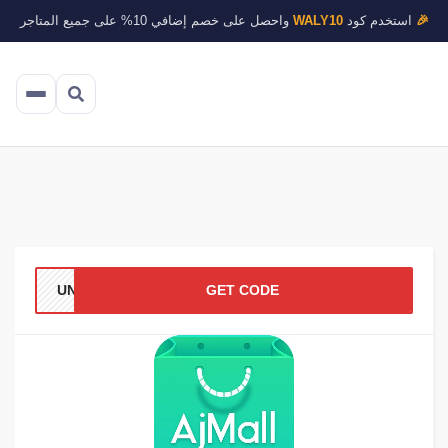
🎉
استخدم كود
WALY10
واحصل على خصم إضافي 10% على جميع المتاجر
UN71
GET CODE