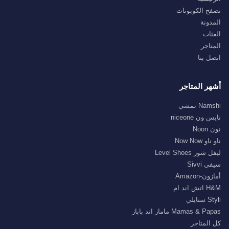
تصفح الكوبونات
المدونة
الفئات
المتاجر
اتصل بنا
أشهر المتاجر
Namshi نمشي
نايس ون niceone
نون Noon
ناو ناو Now Now
ليفل شوز Level Shoes
سيفي Sivvi
أمازون-Amazon
H&M اتش اند ام
Styli ستايلي
Mamas & Papas ماماز اند باباز
كل المتاجر