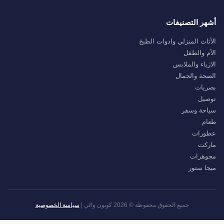
أشهر التصنيفات
الأثاث المنزلي وادوات الطبخ
الأم والطفل
الازياء والملابس
الصحة والجمال
بصريات
توصيل
سياحة وسفر
طعام
عطورات
ماركت
مجوهرات
ميجا ستور
جميع الحقوق محفوظة © 2026 كوبون والي |
سياسة الخصوصية