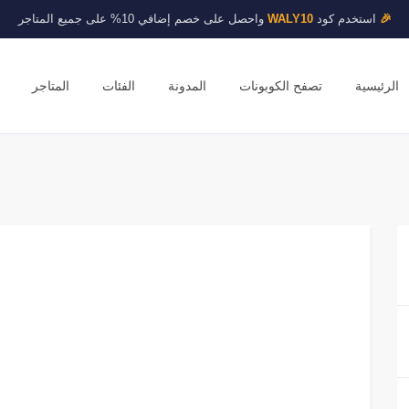
🎉
استخدم كود
WALY10
واحصل على خصم إضافي 10% على جميع المتاجر
الرئيسية
تصفح الكوبونات
المدونة
الفئات
المتاجر