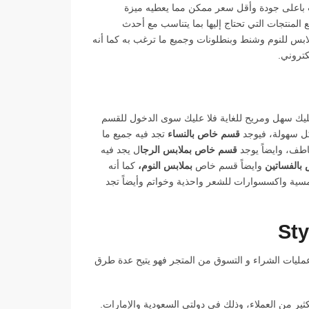
ات باعلى جودة وأقل سعر ممكن مما يعطيه ميزة
 المنتجات التي تحتاج إليها بما يتناسب مع أحدث
بس للنوم وشنط وبنطلونات وجميع ما ترغب به كما أنه
كتروني.
عليك سهل ومريح للغاية فلا عليك سوى الدخول للقسم
كل سهولة، فيوجد
قسم خاص بالنساء
تجد فيه جميع ما
اطف، وايضاً يوجد
قسم خاص بملابس الرجا
ل يجد فيه
بالفساتين
وايضاً قسم خاص
بملابس النوم،
كما أنه
مسية واكسسوارات للشعر واحذية وخواتم وأيضاً تجد
مليات الشراء و التسوق من المتجر فهو يتيح عدة طرق
للكثير من العملاء، وذلك في دولتي السعودية والإمارات.