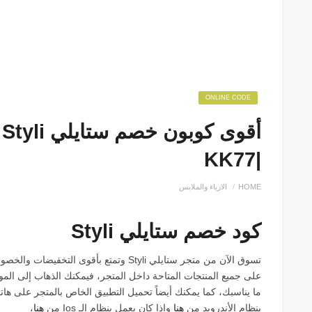
ONLINE CODE
أ
|KK77
HOME
الازياء والملابس
كود خصم ستايلي Styli
تسوق الآن من متجر ستايلي Styli وتمتع بأق
على جميع المنتجات المتاحة داخل المتجر، فيمكنك الذهاب إلى الموق
ما يناسبك، كما يمكنك أيضاً تحميل التطبيق الخاص بالمتجر على ها
بنظام الأندرويد من
هنا
وإذا كان يعمل بنظام الـ Ios من
هنا
،