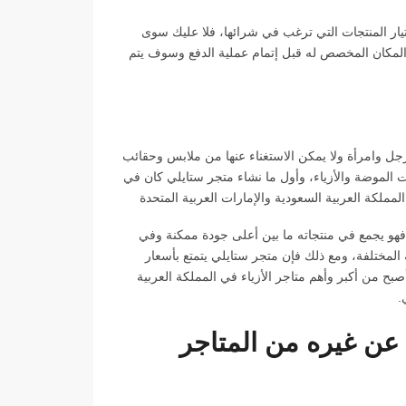
ار المنتجات التي ترغب في شرائها، فلا عليك سوى
تك لعربة التسوق وقم بادخال كود الخصم (KK77) في المكان المخصص له قبل إتمام عملية الدفع وسوف يتم
 رجل وامرأة ولا يمكن الاستغناء عنها من ملابس وحقائب
ت الموضة والأزياء، وأول ما نشاء متجر ستايلي كان في
المملكة العربية السعودية والإمارات العربية المتحدة
 فهو يجمع في منتجاته ما بين أعلى جودة ممكنة وفي
لمختلفة، ومع ذلك فإن متجر ستايلي يتمتع بأسعار
صبح من أكبر وأهم متاجر الأزياء في المملكة العربية
.
ا الذي يميز متجر ستايلي Styli عن غيره من المتاجر