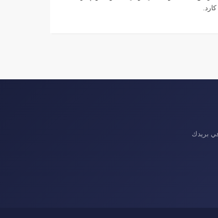
كارد.
في بريدك