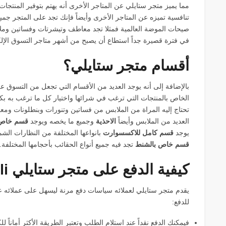
مما يميز متجر ستايلي عن المتاجر الأخرى أنه يهتم بتوفير المنتج
تنافسية تميزه عن المتاجر الأخرى وأيضاً فإنك تجد على المتجر جميع
صيحات الموضة العالمية فمثلا تجد معاطف وتيشرتات وفساتين وملا
في فترة قصيرة جداً استطاع أن يصبح من أشهر متاجر التسوق الإل
أقسام متجر ستايلي؟
بالإضافة إلى أنه يوجد العديد من الأقسام التي تجعل من التسوق 
الخاص بالمنتجات التي ترغب في شرائها واختيار كل ما ترغب به ب
تحتاج إليه المراة من الملابس من فساتين وتنورات وبنطلونات ومع
العديد من الملابس وأيضاً
الاحذية
وجميع ما يخصه ويوجد
قسم خاص 
يوجد
قسم كامل للاكسسوارت
بانواعها المختلفة من النظارات الش
قسم خاص بالشنط
تجد فيه جميع أنواع الحقائب بأحجامها المختلفة.
كيفية الدفع على متجر ستايلي Styli
يقدم متجر ستايلي لعملائه سياسات دفع مرنة ليسهل على عملائه ع
للدفع:
فيمكنك الدفع نقداً عند استلام الطلب وتعتبر الطريقة الأكثر أماناً 