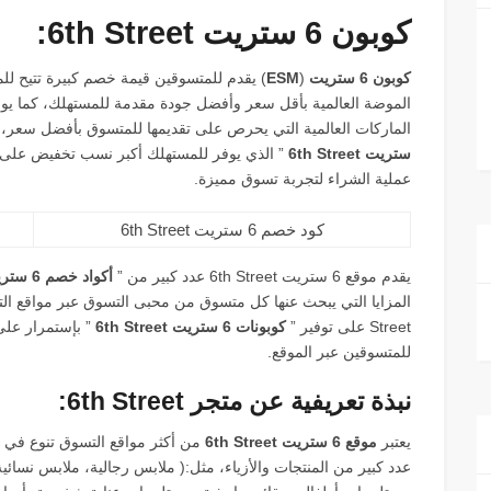
كوبون 6 ستريت 6th Street:
كوبون 6 ستريت
(
ESM
) يقدم للمتسوقين قيمة خصم كبيرة تتيح ل
الماركات العالمية التي يحرص على تقديمها للمتسوق بأفضل سعر، لذلك يوفر موقع reet
ستريت 6th Street
” الذي يوفر للمستهلك أكبر نسب تخفيض على 
عملية الشراء لتجربة تسوق مميزة.
كود خصم 6 ستريت 6th Street
يقدم موقع 6 ستريت 6th Street عدد كبير من ”
أكواد خصم 6 ستريت
Street على توفير ”
كوبونات 6 ستريت 6th Street
” بإستمرار على
للمتسوقين عبر الموقع.
نبذة تعريفية عن متجر 6th Street:
يعتبر
موقع 6 ستريت 6th Street
من أكثر مواقع التسوق تنوع في 
عدد كبير من المنتجات والأزياء، مثل:( ملابس رجالية، ملابس نس