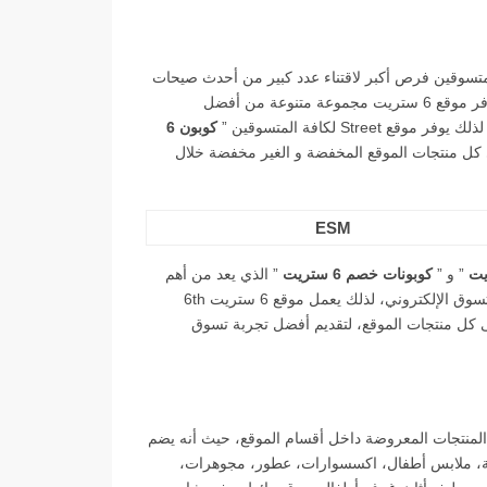
لمتسوقين فرص أكبر لاقتناء عدد كبير من أحدث صيحات
الموضة العالمية بأقل سعر وأفضل جودة مقدمة للمستهلك، كما يوفر موقع 6 ستريت مجموعة متنوعة من أفضل
St لكافة المتسوقين ”
كوبون 6
كل منتجات الموقع المخفضة و الغير مخفضة خلال
ESM
” و ”
كوبونات خصم 6 ستريت
” الذي يعد من أهم
المزايا التي يبحث عنها كل متسوق من محبى التسوق عبر مواقع التسوق الإلكتروني، لذلك يعمل موقع 6 ستريت 6th
 كل منتجات الموقع، لتقديم أفضل تجربة تسوق
المنتجات المعروضة داخل أقسام الموقع، حيث أنه يضم
ائية، ملابس أطفال، اكسسوارات، عطور، مجوهرات،