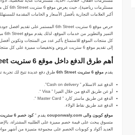
مستلزمات أطفال، حقائب، احذية، مستلزمات عناية شخصية، أدو
مستلزمات ر
أكبر العلامات التجارية بأفضل الأسعار و الخامات المقدمة للمستهلك
حرص موقع 6 ستريت 6th Street المستمر عل
التميز والتطوير من خدمات الموقع، لذلك يقدم موقع 6th Street من خلال “
كل منتجات الموقع للاستمتاع بأكبر عدد من المنتجات وتكوين أفضل
إلى تقديم موقع 6 ستريت عروض وتخفيضات مميزة على كل منتجات الموقع أثناء استخدامه فى عملية التسوق.
أهم طرق الدفع داخل موقع 6 ستريت 6th Street:
يقدم
موقع 6 ستريت 6th Street
طرق دفع عديدة تتيح لك تجربة 
الدفع عند الاستلام ” Cash on delivery”.
أو عن طريق الدفع من خلال الفيزا ” Visa “.
الدفع عن طريق ماستر كارد ” Master Card “.
الدفع عند طريق نقاط الولاء.
موقع كوبون والى couponwaly.com
يقدم “
كود خصم 6 ستريت 6th Street
متسوق يبحث على قيمة خصم مميزة على الطلبيه المشتراة، بالإضا
العديد أكواد و كوبونات الخصم على مجموعة متميزة من أشهر مواقع