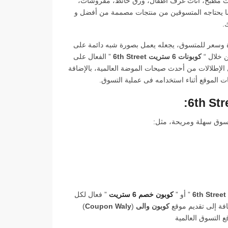
ات مطبخ، أثاث غرف أطفال، ورق حائط، مفروشات،
ياضية)، حيث يعرض موقع 6 ستريت 6th Street كل ما يحتاجه المتسوقين من منتجات مصممة من أفضل و
.
ى تقديم افضل جودة وسعر للمتسوق، يجعله يعمل بصورة شبه دائمة على
كوبونات 6 ستريت 6th Street
” الفعال على
 الإطلالات من أحدث صيحات الموضة العالمية، بالإضافة
تسوق سهلة ومريحة، مثل:
” أو ”
كوبون خصم 6 ستريت
” فعال لكل
فة إلى تقديم موقع
كوبون والى
(
Coupon Waly
)
 التسوق العالمية