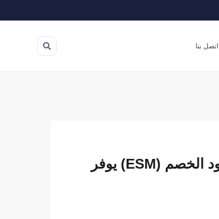
اتصل بنا
كوبون 6 ستريت 6th Street | كود الخصم (ESM) يوفر