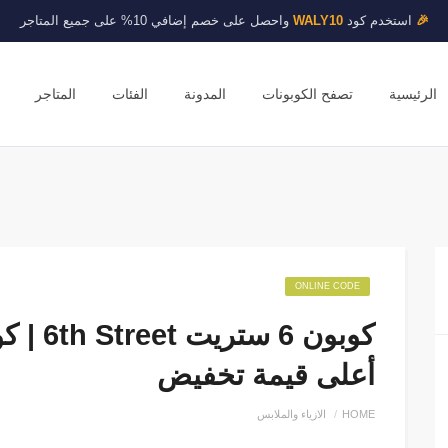
🎉
استخدم كود
WALY10
واحصل على خصم إضافي 10% على جميع المتاجر
الرئيسية
تصفح الكوبونات
المدونة
الفئات
المتاجر
ONLINE CODE
أعلى قيمة تخفيض
HOME
الازياء والملابس