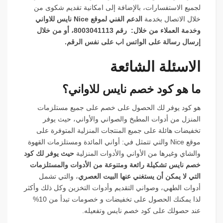
لجميع الاستفسارات، بالإضافة إلى امكانية تقديم شكوى من
خلال الاتصال بخدمة
الدعم الفني لموقع Nice نايس للاواني
وخدمة العملاء من خلال: رقم 8003041113، أو من خلال
إرسال رسالة على الواتس اب على نفس الرقم.
الاسئلة الشائعة
ما هو كود خصم نايس للاواني؟
هو كود يوفر لك الحصول على خصم على جميع مستلزمات
المنزل من أدوات المطبخ والصواني والأواني، حيث يوفر
تخفيضات هائلة على جميع المنتجات المنزلية المتوفرة على
موقع Nice والتي تتمثل في: أواني المائدة ومستلزمات القهوة
والشاي وغيرها من الأواني والأدوات المنزلية
حيث يوفر لك كود
خصم نايس تشكيلة رائعة ومتنوعة من الأدوات والمستلزمات
التي لا يمكن أن يستغني عنها البيت العصري
، والتي تشمل
أدوات الطهي، وصواني التقديم وأدوات التخزين وكل ذلك وأكثر
لذا يمكنك الحصول على تخفيضات و خصومات تبدأ من 10%
عند حصولك على كود خصم نايس وتفعيله.