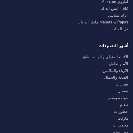
أمازون-Amazon
H&M اتش اند ام
Styli ستايلي
Mamas & Papas ماماز اند باباز
كل المتاجر
أشهر التصنيفات
الأثاث المنزلي وادوات الطبخ
الأم والطفل
الازياء والملابس
الصحة والجمال
بصريات
توصيل
سياحة وسفر
طعام
عطورات
ماركت
مجوهرات
ميجا ستور