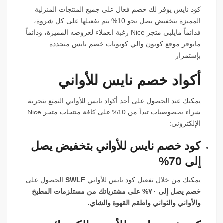
كود نايس يوفر لك خصم فعال على جميع المنتجات المنزلية
المميزة بتخفيض يصل نحو 10% يتم تفعيلها على كل شروة،
فدائماً مايلبي
متجر Nice رغبة العملاء لعروضه المميزة، ودائماً
مايوفر موقع كوبون والي كوبونات خصم نايس متجددة
بإستمرار
أكواد خصم نايس للأواني
يمكنك عند الحصول على أحد أكواد نايس للأواني التمتع بتجربة
شراء بخصوصيات تبدأ من 10% على كافة منتجات متجر Nice
الإلكتروني:
كود خصم نايس للأواني بتخفيض يصل
إلى 70%
يمكنك من خلال تفعيل كود نايس للأواني
SWLF
الحصول على
خصم يصل إلى ٧٠% على مشترياتك من مستلزمات المطبخ
والأواني والثواني واطقم القهوة والشاي.