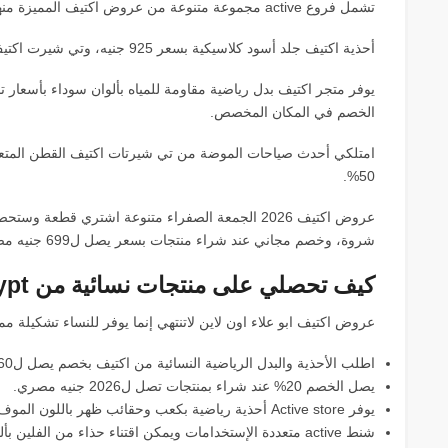
تشمل فروع active مجموعة متنوعة من عروض اكتيف المميزة منها:
أحذية اكتيف جلد أسود كلاسيكية بسعر 925 جنيه، وتي شيرت اكتيف رمادي بولو بكم قصير بسعر 299 جنيه.
الخصم في المكان المخصص.
امتلكي أحدث صياحات الموضة من تي شيرتات اكتيف القطن المتعدد
50%.
شروة، وخصم مجاني عند شراء منتجات بسعر يصل ل699 جنيه مصري.
كيف تحصلي على منتجات نسائية من activ egypt ؟
عروض اكتيف ابو علاء اون لاين لاتنتهي إنما يوفر للنساء تشكيلة ممي
اطلب الأحذية والبدل الرياضية النسائية من اكتيف بخصم يصل ل60% لألوان الرمادي والأحمر.
يصل الخصم 20% عند شراء بمنتجات تصل ل2026 جنيه مصري.
يوفر Active store أحذية رياضية بكعب وحقائب ظهر باللون الموف الفاتح يصل الخصم نحو 10%.
شنط active متعددة الإستخدامات ويمكن اقتناء حذاء من الفلين بألوان حمراء ورمادي بسعر يبدأ من 250 جنيه مصري.