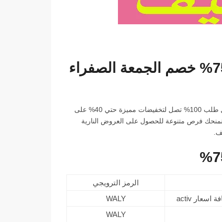
كود خصم active egypt فعال اول طلب 100% تصل لتخفيضات مميزة حتي 40% على
ما نمنحك فرص متنوعة للحصول على العروض النارية
الرمز الترويجي
WALY
WALY