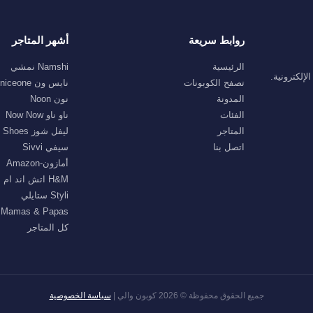
روابط سريعة
أشهر المتاجر
الرئيسية
Namshi نمشي
إلكترونية.
تصفح الكوبونات
نايس ون niceone
المدونة
نون Noon
الفئات
ناو ناو Now Now
المتاجر
ليفل شوز Level Shoes
اتصل بنا
سيفي Sivvi
أمازون-Amazon
H&M اتش اند ام
Styli ستايلي
Mamas & Papas ماماز اند باباز
كل المتاجر
جميع الحقوق محفوظة © 2026 كوبون والي |
سياسة الخصوصية