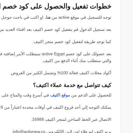
خطوات تفعيل والحصول على كود خصم اكتيف
توجه للتسجيل في موقع active من
هنا
، او اكتب في باحث جوجل اسم متجر laa
بعد تسجيل الدخول قم بتفعيل كود خصم اكتيف بعد اقتناء العديد من
كما توجد طريقة لتفعيل كود خصم متجر اكتيف:
بعد حصولك على كود خصم ctive Egypt
والتي ستطلب منك أثناء الدفع من اكتيف.
أكواد محلات اكتيف فعالة 100% وتشمل الكثير من العروض.
كيف تتواصل مع خدمة عملاء اكتيف؟
للحصول على الدعم من
موقع اكتيف
في أسرع وقت والمتاح على م
يمكنك التوجه إلي أحد فروع اكتيف في أوقات محددة اعتباراً من 9ص: 8 م.
الاتصال عبر الخط الساخن لمتجر اكتيف 16988.
بريد اكتف ابو علاء اون لاين الالكتروني
info@activnew.co
.