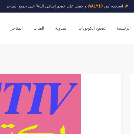
🎉
استخدم كود
WALY10
واحصل على خصم إضافي 10% على جميع المتاجر
الرئيسية
تصفح الكوبونات
المدونة
الفئات
المتاجر