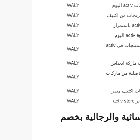
WALY
WALY
WALY
WALY
اقوي كود خصم اكتيف 2026 يخفض 10% علي جميع المنتجات في activ
WALY
WALY
ة 100% حتي 70%الحقائب الاصلية من ماركات
WALY
WALY
WALY
جات active egypt النسائية والرجالية بخصم