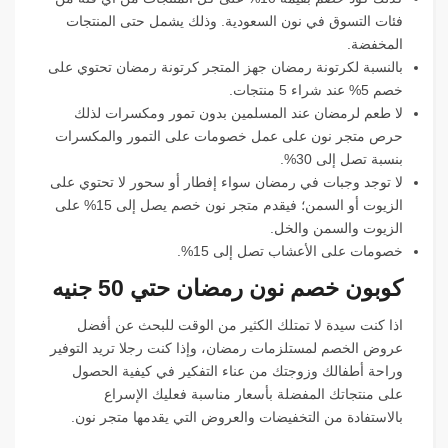
فئات التسوق في نون السعودية. وذلك يشمل حتى المنتجات
المخفضة.
بالنسبة لكرتونة رمضان جهز المتجر كرتونة رمضان تحتوي على
خصم 5% عند شراء 5 منتجات.
لا طعم لرمضان عند المسلمين بدون تمور ومكسرات لذلك
حرص متجر نون على عمل خصومات على التمور والمكسرات
بنسبة تصل إلى 30%.
لا توجد وجبات في رمضان سواء إفطار أو سحور لا تحتوي على
الزيوت أو السمن؛ فيقدم متجر نون خصم يصل إلى 15% على
الزيوت والسمن والخل.
خصومات على الأعشاب تصل إلى 15%.
كوبون خصم نون رمضان حتي 50 جنيه
اذا كنت سيدة لا تمتلك الكثير من الوقت للبحث عن أفضل
عروض الخصم لمستلزمات رمضان، وإذا كنت رجلا تريد التوفير
وراحة أطفالك وزوجتك من عناء التفكير في كيفية الحصول
على منتجاتك المفضلة بأسعار مناسبة فعليك الإسراع
بالاستفادة من التخفيضات والعروض التي يقدمها متجر نون.