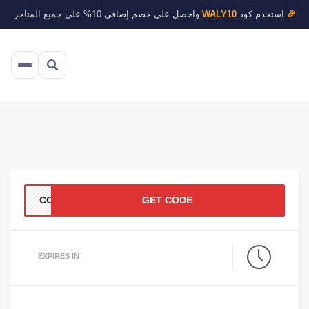
🎉
استخدم كود
WALY10
واحصل على خصم إضافي 10% على جميع المتاجر
CC12
GET CODE
EXPIRES IN