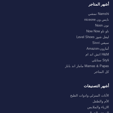
أشهر المتاجر
Namshi نمشي
نايس ون niceone
نون Noon
ناو ناو Now Now
ليفل شوز Level Shoes
سيفي Sivvi
أمازون-Amazon
H&M اتش اند ام
Styli ستايلي
Mamas & Papas ماماز اند باباز
كل المتاجر
أشهر التصنيفات
الأثاث المنزلي وادوات الطبخ
الأم والطفل
الازياء والملابس
الصحة والجمال