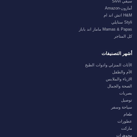
سيفي Sivvi
أمازون-Amazon
H&M اتش اند ام
Styli ستايلي
Mamas & Papas ماماز اند باباز
كل المتاجر
أشهر التصنيفات
الأثاث المنزلي وادوات الطبخ
الأم والطفل
الازياء والملابس
الصحة والجمال
بصريات
توصيل
سياحة وسفر
طعام
عطورات
ماركت
مجوهرات