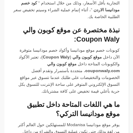
التجارية بأقل الأسعار، وذلك من خلال استخدام “
كود خصم
مودانيسا الاردن
“، أثناء إتمام عملية الشراء وسيتم تخفيض سعر
الطلبية الخاصة بك.
نبذة مختصرة عن موقع كوبون والي
Coupon Waly:
كوبونات خصم موقع مودانيسا وأكواد خصم مودانيسا متوفرة
الآن داخل
موقع كوبون والي
(
Coupon Waly
)، تعتبر الأكواد
والكوبونات المتاحة داخل
موقع كوبون والي
couponwaly.com
، متجددة بأستمرار وتقدم أفضل
الخصومات والتخفيضات على طلبك عندما تتسوق عبر مواقع
التسوق الإلكتروني المتوفر على ساحة الإنترنت للتسوق بكل
حرية بأعلي قيمة تخفيض على كافة مشترياتك.
ما هي اللغات المتاحة داخل تطبيق
موقع مودانيسا التركي؟
يوفر موقع مودانيسا Modanisa للمستهلكين حول العالم أكثر
من لغة وذلك حتى تكون عملية التسوق والشراء من داخل