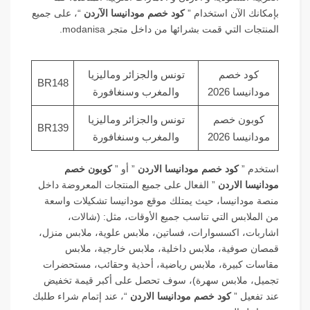
بإمكانك الآن استخدام ”
كود خصم مودانيسا الآردن
“، على جميع
المنتجات التي قمت بشرائها من داخل متجر modanisa.
كود خصم
تونس والجزائر وماليزيا
BR148
مودانيسا 2026
والمغرب وسنغافورة
كوبون خصم
تونس والجزائر وماليزيا
BR139
مودانيسا 2026
والمغرب وسنغافورة
استخدم ”
كود خصم مودانيسا الاردن
” أو ”
كوبون خصم
مودانيسا الاردن
” الفعال على جميع المنتجات المعروضة داخل
منصة مودانيسا، حيث يمتلك موقع مودانيسا تشكيلات واسعة
من الملابس التي تناسب جميع الأوقات، مثل: (شالات،
اشاربات، اكسسوارات، فساتين، ملابس علوية، ملابس منزل،
قمصان صوفية، ملابس داخلية، ملابس خارجية، ملابس
مقاسات كبيرة، ملابس رياضية، أحذية وحقائب، مستحضرات
تجميل، ملابس سهرة)، سوف تحصل على أكبر قيمة تخفيض
عند تفعيل ”
كود خصم مودانيسا الاردن
“، عند إتمام شراء طلبك