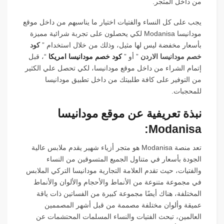
من داخل المتجر.
يجب على كل النساء والفتيات اختيار ما يناسبهم من داخل موقع
مودانيسا Modanisa لكي يحصلون على تجربة شرائية مميزة
بأسعار مخفضة ليس لها مثيل، وذلك من خلال استخدام ”
كود
خصم مودانيسا الاردن
” أو ”
كود خصم مودانيسا امريكا
“، قبل
إتمام الشراء من داخل موقع مودانيسا، لكي تحصل علي الكثير
من التوفير على كافة طلبيتك من داخل تطبيق مودانيسا
للمحجبات.
نبذة تعريفية عن موقع مودانيسا
Modanisa:
تعد منصة Modanisa هو متجر أزياء شهير يقدم ملابس عالية
الجودة بأسعار في متناول الجميع المتسوقين من النساء
والفتيات، حيث تقدم العلامة التجارية مودانيسا التركي الملابس
في مجموعة متنوعة من الأنماط والأحجام والألوان والأنماط
المختلفة، هناك أيضًا مجموعة كبيرة من الفساتين ذات ياقة
عميقة وألوان مختلفة مصممة من قبل أشهر المصممين
العالمين، تبحث الفتيات والنساء المسلمات المحتشمات عن