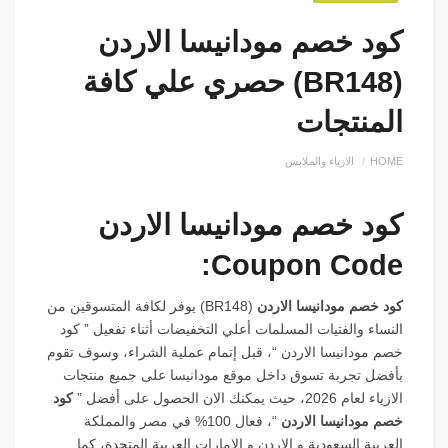
كود خصم مودانيسا الاردن
(BR148) حصري علي كافة
المنتجات
HOME
الازياء والملابس
كود خصم مودانيسا الاردن
Coupon Code:
كود خصم مودانيسا الاردن
(BR148) يوفر لكافة المتسوقين من
النساء والفتيات المسلمات أعلي التخفيضات أثناء تفعيل ” كود
خصم مودانيسا الاردن “، قبل إتمام عملية الشراء، وسوف تقوم
بأفضل تجربة تسوق داخل موقع مودانيسا على جميع منتجات
الازياء لعام 2026، حيث يمكنك الان الحصول على أفضل ”
كود
خصم مودانيسا الاردن
“، فعال 100% في مصر والمملكة
العربية السعودية و الاردن و الامارات العربية المتحدة، كما