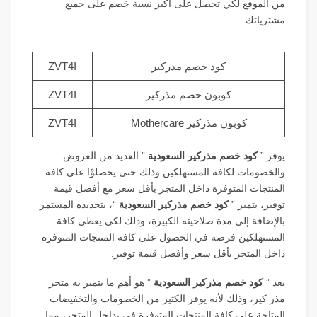
من الموقع لكي تحصل على أكبر نسبة خصم على جميع
مشترياتك.
كود خصم مذركير
ZVT4I
كوبون خصم مذركير
ZVT4I
كوبون مذركير Mothercare
ZVT4I
يوفر ”
كود خصم مذركير السعودية
” العديد من العروض
والخصومات لكافة المستهلكين وذلك حتى يحصلوْا على كافة
المنتجات المتوفرة داخل المتجر بأقل سعر مع أفضل قيمة
توفير، يتميز ”
كود خصم مذركير السعودية
“، بتجديده المستمر
بالإضافة إلى مدة صلاحيته الكبيرة، وذلك لكي يعطي كافة
المستهلكين فرصة في الحصول على كافة المنتجات المتوفرة
داخل المتجر بأقل سعر وأفضل قيمة توفير.
يعد ”
كود خصم مذركير السعودية
” هو أهم ما يتميز به متجر
مذر كير، وذلك لأنه يوفر الكثير من الخصومات والتخفيضات
المتاحة على كافة المنتجات المتوفرة في بداخل المتجر، مما