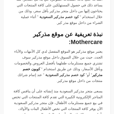
يساعد ذلك في حصول المستهلكين على كافة المنتجات التي
يحتاجون إليها من داخل متجر مذركير بأقل سعر، وذلك من
خلال استخدام “
كود خصم مذركير السعودية
” أثناء عملية
الشراء من داخل موقع مذر كير.
نبذة تعريفية عن موقع مذركير
Mothercare:
يعتبر موقع مذركير هو الموقع المفضل لدي كل الأمهات والآباء
الجدد، حيث من خلال التسوق داخل موقع مذركير سوف
تشتري جميع مستلزمات طفلهما بأفضل العروض والخصومات
وبأقل الأسعار، وذلك عن طريق استخدام “
كوبون خصم
مذركير
” أو”
كود خصم مذركير السعودية
” عند إتمام شرائك
منتجات من داخل موقع مذركير.
يسعى متجر مذركير السعودية منذ إنشائه على أن ينافس كافة
المتاجر الإلكترونية الكبيرة التي تقدم كافة المنتجات التي تختص
في بيع جميع مستلزمات الأطفال، فإن متجر مذركير السعودية
الآن يوفر كافة المنتجات التي تخص الأطفال البنات والأولاد،