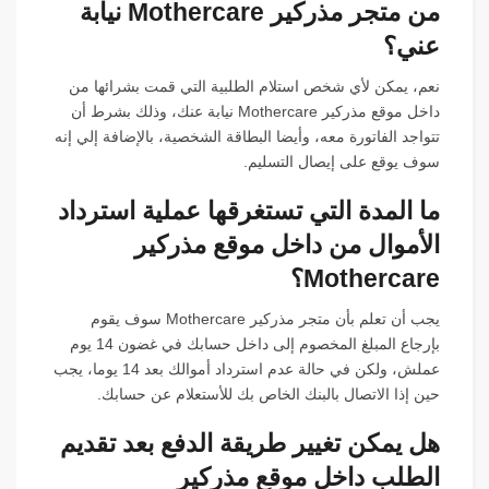
من متجر مذركير Mothercare نيابة
عني؟
نعم، يمكن لأي شخص استلام الطلبية التي قمت بشرائها من
داخل موقع مذركير Mothercare نيابة عنك، وذلك بشرط أن
تتواجد الفاتورة معه، وأيضا البطاقة الشخصية، بالإضافة إلي إنه
سوف يوقع على إيصال التسليم.
ما المدة التي تستغرقها عملية استرداد
الأموال من داخل موقع مذركير
Mothercare؟
يجب أن تعلم بأن متجر مذركير Mothercare سوف يقوم
بإرجاع المبلغ المخصوم إلى داخل حسابك في غضون 14 يوم
عملش، ولكن في حالة عدم استرداد أموالك بعد 14 يوما، يجب
حين إذا الاتصال بالبنك الخاص بك للأستعلام عن حسابك.
هل يمكن تغيير طريقة الدفع بعد تقديم
الطلب داخل موقع مذركير