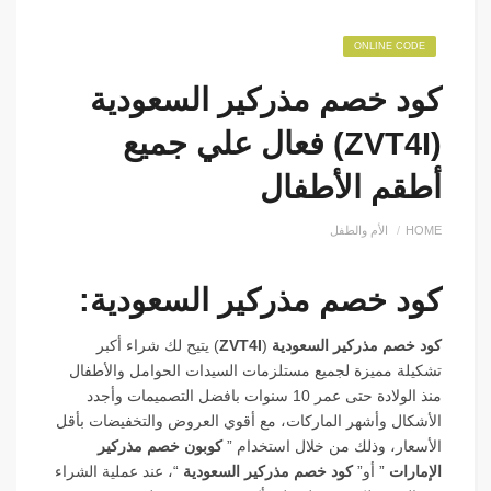
ONLINE CODE
كود خصم مذركير السعودية
(ZVT4I) فعال علي جميع
أطقم الأطفال
HOME
الأم والطفل
كود خصم مذركير السعودية:
كود خصم مذركير السعودية
(
ZVT4I
) يتيح لك شراء أكبر
تشكيلة مميزة لجميع مستلزمات السيدات الحوامل والأطفال
منذ الولادة حتى عمر 10 سنوات بافضل التصميمات وأجدد
الأشكال وأشهر الماركات، مع أقوي العروض والتخفيضات بأقل
الأسعار، وذلك من خلال استخدام ”
كوبون خصم مذركير
الإمارات
” أو”
كود خصم مذركير السعودية
“، عند عملية الشراء