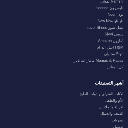
Namshi نمشي
نايس ون niceone
نون Noon
ناو ناو Now Now
ليفل شوز Level Shoes
سيفي Sivvi
أمازون-Amazon
H&M اتش اند ام
Styli ستايلي
Mamas & Papas ماماز اند باباز
كل المتاجر
أشهر التصنيفات
الأثاث المنزلي وادوات الطبخ
الأم والطفل
الازياء والملابس
الصحة والجمال
بصريات
توصيل