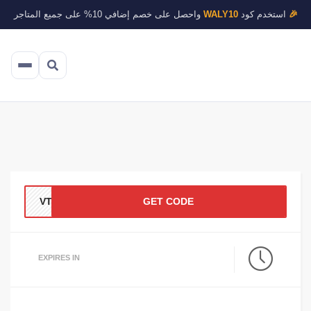
🎉
استخدم كود
WALY10
واحصل على خصم إضافي 10% على جميع المتاجر
VT4I
GET CODE
EXPIRES IN