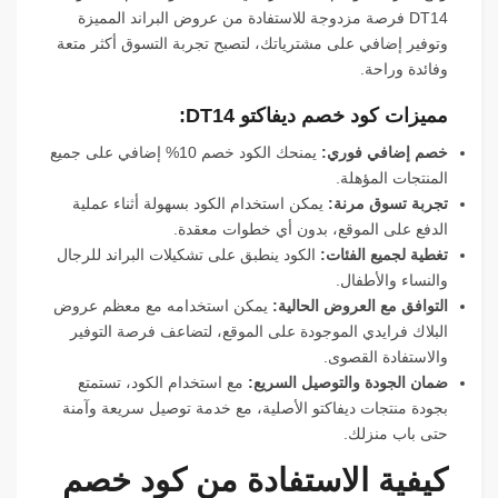
DT14 فرصة مزدوجة للاستفادة من عروض البراند المميزة
وتوفير إضافي على مشترياتك، لتصبح تجربة التسوق أكثر متعة
وفائدة وراحة.
مميزات كود خصم ديفاكتو DT14:
خصم إضافي فوري:
يمنحك الكود خصم 10% إضافي على جميع
المنتجات المؤهلة.
تجربة تسوق مرنة:
يمكن استخدام الكود بسهولة أثناء عملية
الدفع على الموقع، بدون أي خطوات معقدة.
تغطية لجميع الفئات:
الكود ينطبق على تشكيلات البراند للرجال
والنساء والأطفال.
التوافق مع العروض الحالية:
يمكن استخدامه مع معظم عروض
البلاك فرايدي الموجودة على الموقع، لتضاعف فرصة التوفير
والاستفادة القصوى.
ضمان الجودة والتوصيل السريع:
مع استخدام الكود، تستمتع
بجودة منتجات ديفاكتو الأصلية، مع خدمة توصيل سريعة وآمنة
حتى باب منزلك.
كيفية الاستفادة من كود خصم