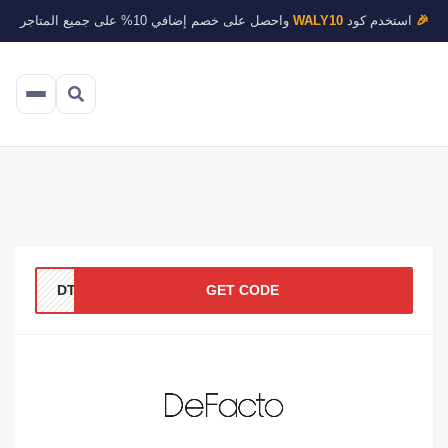
🎉
استخدم كود
WALY10
واحصل على خصم إضافي 10% على جميع المتاجر
DT14
GET CODE