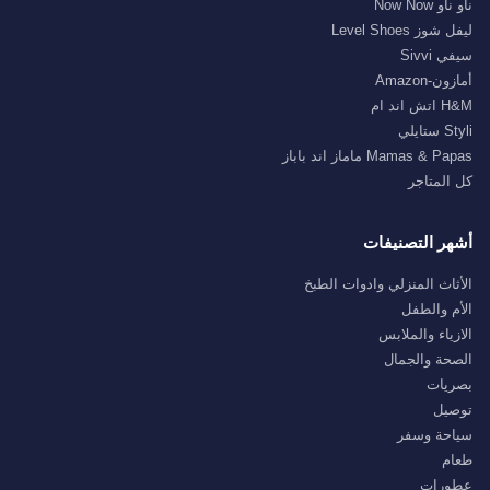
ناو ناو Now Now
ليفل شوز Level Shoes
سيفي Sivvi
أمازون-Amazon
H&M اتش اند ام
Styli ستايلي
Mamas & Papas ماماز اند باباز
كل المتاجر
أشهر التصنيفات
الأثاث المنزلي وادوات الطبخ
الأم والطفل
الازياء والملابس
الصحة والجمال
بصريات
توصيل
سياحة وسفر
طعام
عطورات