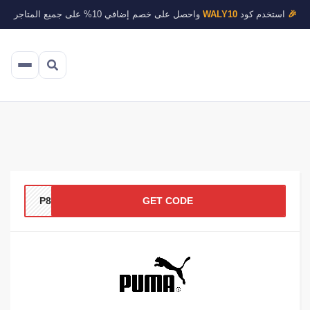
🎉
استخدم كود
WALY10
واحصل على خصم إضافي 10% على جميع المتاجر
P88
GET CODE