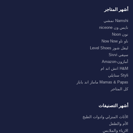
أشهر المتاجر
Namshi نمشي
نايس ون niceone
نون Noon
ناو ناو Now Now
ليفل شوز Level Shoes
سيفي Sivvi
أمازون-Amazon
H&M اتش اند ام
Styli ستايلي
Mamas & Papas ماماز اند باباز
كل المتاجر
أشهر التصنيفات
الأثاث المنزلي وادوات الطبخ
الأم والطفل
الازياء والملابس