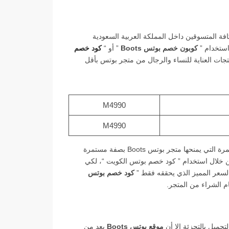
وقع بوتس Boots المميزة لكافة المتسوقين داخل المملكة العربية السعودية
استخدام ”
كوبون خصم بوتس Boots
” أو “
كود خصم
ات العناية للنساء والرجال من متجر بوتس بأقل
M4990
M4990
” مع العروض والخصومات المستمرة التي يمنحها متجر بوتس Boots بصفة مستمرة
 من خلال استخدام ” كود خصم بوتس الكويت “، لكي
السعر المميز الذي يحققه فقط ”
كود خصم بوتس
ام الشراء من المتجر.
تجميل بالتجزئة إلا أن
موقع بوتس Boots
يعد من