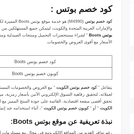
كود خصم بوتس :
كود خصم بوتس
(M4990) هو خدمة م
والإمارات العربية المتحدة والكويت، ليتمكن جميع المستهلكين من 
بوتس Boots
” لشراء مستحضرات التجميل ومنتجات الصيدلية ومنتج
الأسعار مع أقوى العروض والخصومات.
كود خصم بوتس Boots
كوبون خصم بوتس Boots
يتفاعل ”
كود خصم بوتس الكويت
لعملائه، لتحقيق رفاهية التسوق الإلكتروني الآمن بأسعار رمزية،
تحقق أقصى منفعة اقتصادية، القائمة على جودة المنتج المميز مع 
الكويت
” أو “
كوبون خصم بوتس الكويت
“، أثناء استخدامه عند إتم
نبذة تعريفية عن موقع بوتس Boots:
رغم توافر العديد من المواقع الإلكترونية في مجال بيع مستلزمات ال