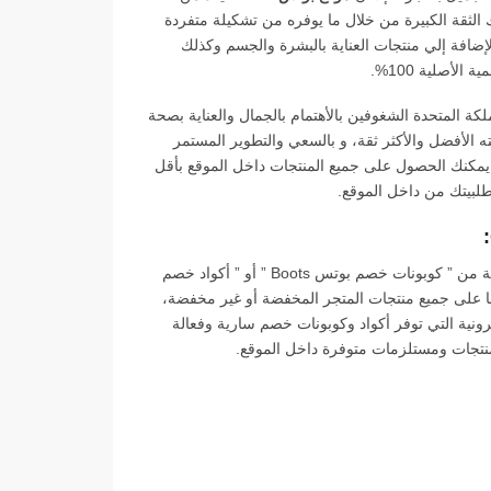
ك الثقة الكبيرة من خلال ما يوفره من تشكيلة متفردة
ضافة إلي منتجات العناية بالبشرة والجسم وكذلك
لأصلية 100%.
 وفتيات المملكة المتحدة الشغوفين بالأهتمام بالجمال والعناية بصحة
الأفضل والأكثر ثقة، و بالسعي والتطوير المستمر
ول عالميا، يمكنك الحصول على جميع المنتجات داخل الموقع بأقل
طلبيتك من داخل الموقع.
يوفر موقع كوبون والي couponwaly.com مجموعة متميزة ومتنوعة من ” كوبونات خصم بوتس Boots ” أو ” أكواد خصم
ي يمكن لمتسوقي موقع بوتس Boots استخدامها على جميع منتجات المتجر المخفضة أو غير مخفضة،
Cou) من أهم المواقع الإلكترونية التي توفر أكواد وكوبونات خصم سارية وفعالة
منتجات ومستلزمات متوفرة داخل الموقع.