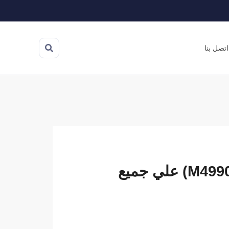
اتصل بنا
كود خصم بوتس | انسخ الكود ( M4990) علي جميع