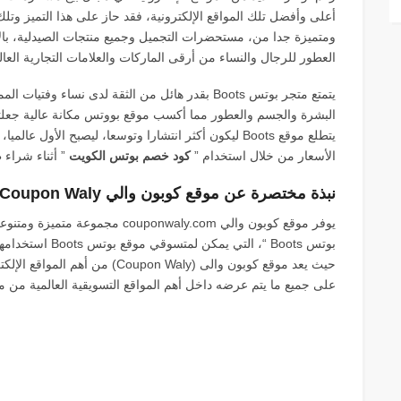
أعلى وأفضل تلك المواقع الإلكترونية، فقد حاز على هذا التميز وتل
ومتميزة جدا من، مستحضرات التجميل وجميع منتجات الصيدلية، بالإ
العطور للرجال والنساء من أرقى الماركات والعلامات التجارية العالمية ا
يتمتع متجر بوتس Boots بقدر هائل من الثقة لدى نساء
البشرة والجسم والعطور مما أكسب موقع بووتس مكانة عالية جعلته 
يتطلع موقع Boots ليكون أكثر انتشارا وتوسعا، ليصبح الأ
الأسعار من خلال استخدام ”
كود خصم بوتس الكويت
” أثناء شراء 
نبذة مختصرة عن موقع كوبون والي Coupon Waly:
بوتس Boots “، الت
حيث يعد موقع كوبون والى (pon Waly
على جميع ما يتم عرضه داخل أهم المواقع التسويقية العالمية من 