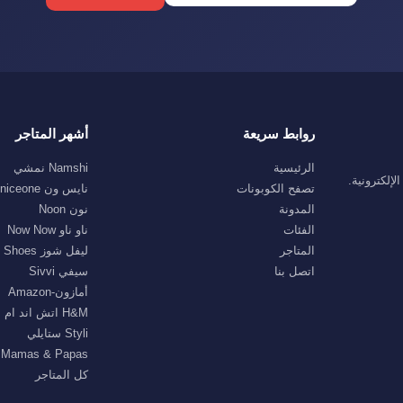
روابط سريعة
أشهر المتاجر
الرئيسية
Namshi نمشي
إلكترونية.
تصفح الكوبونات
نايس ون niceone
المدونة
نون Noon
الفئات
ناو ناو Now Now
المتاجر
ليفل شوز Level Shoes
اتصل بنا
سيفي Sivvi
أمازون-Amazon
H&M اتش اند ام
Styli ستايلي
Mamas & Papas ماماز اند باباز
كل المتاجر