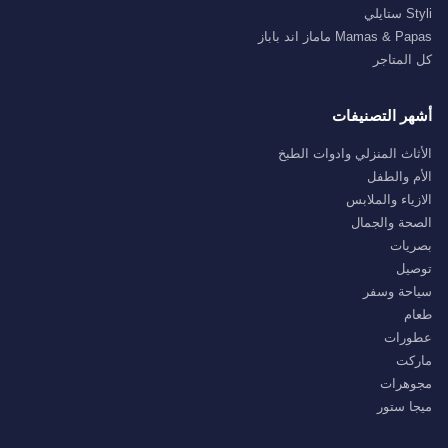
Styli ستايلي
Mamas & Papas ماماز اند باباز
كل المتاجر
أشهر التصنيفات
الأثاث المنزلي وادوات الطبخ
الأم والطفل
الازياء والملابس
الصحة والجمال
بصريات
توصيل
سياحة وسفر
طعام
عطورات
ماركت
مجوهرات
ميجا ستور