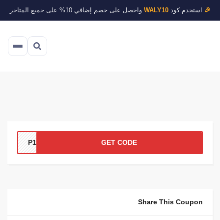
🎉
استخدم كود
WALY10
واحصل على خصم إضافي 10% على جميع المتاجر
P117
GET CODE
Share This Coupon