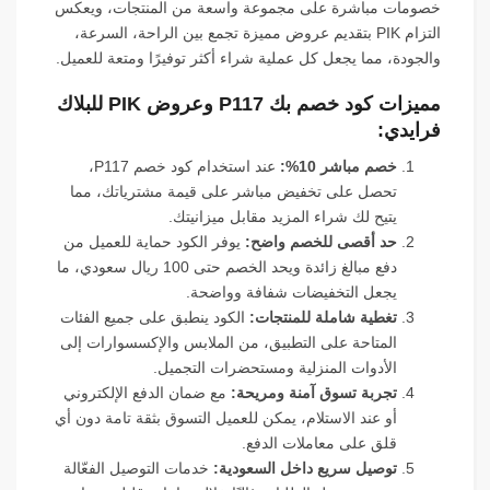
خصومات مباشرة على مجموعة واسعة من المنتجات، ويعكس
التزام PIK بتقديم عروض مميزة تجمع بين الراحة، السرعة،
والجودة، مما يجعل كل عملية شراء أكثر توفيرًا ومتعة للعميل.
مميزات كود خصم بك P117 وعروض PIK للبلاك
فرايدي:
خصم مباشر 10%:
عند استخدام كود خصم P117،
تحصل على تخفيض مباشر على قيمة مشترياتك، مما
يتيح لك شراء المزيد مقابل ميزانيتك.
حد أقصى للخصم واضح:
يوفر الكود حماية للعميل من
دفع مبالغ زائدة ويحد الخصم حتى 100 ريال سعودي، ما
يجعل التخفيضات شفافة وواضحة.
تغطية شاملة للمنتجات:
الكود ينطبق على جميع الفئات
المتاحة على التطبيق، من الملابس والإكسسوارات إلى
الأدوات المنزلية ومستحضرات التجميل.
تجربة تسوق آمنة ومريحة:
مع ضمان الدفع الإلكتروني
أو عند الاستلام، يمكن للعميل التسوق بثقة تامة دون أي
قلق على معاملات الدفع.
توصيل سريع داخل السعودية:
خدمات التوصيل الفعّالة