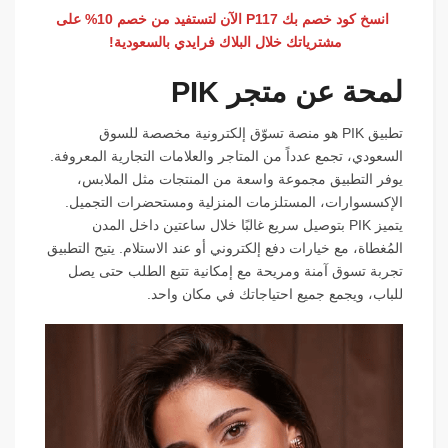
انسخ كود خصم بك P117 الآن لتستفيد من خصم 10% على
مشترياتك خلال البلاك فرايدي بالسعودية!
لمحة عن متجر PIK
تطبيق PIK هو منصة تسوّق إلكترونية مخصصة للسوق
السعودي، تجمع عدداً من المتاجر والعلامات التجارية المعروفة.
يوفر التطبيق مجموعة واسعة من المنتجات مثل الملابس،
الإكسسوارات، المستلزمات المنزلية ومستحضرات التجميل.
يتميز PIK بتوصيل سريع غالبًا خلال ساعتين داخل المدن
المُغطاة، مع خيارات دفع إلكتروني أو عند الاستلام. يتيح التطبيق
تجربة تسوق آمنة ومريحة مع إمكانية تتبع الطلب حتى يصل
للباب، ويجمع جميع احتياجاتك في مكان واحد.