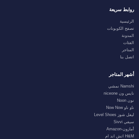
روابط سريعة
الرئيسية
تصفح الكوبونات
المدونة
الفئات
المتاجر
اتصل بنا
أشهر المتاجر
Namshi نمشي
نايس ون niceone
نون Noon
ناو ناو Now Now
ليفل شوز Level Shoes
سيفي Sivvi
أمازون-Amazon
H&M اتش اند ام