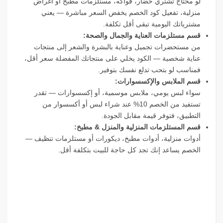
لو محتاج تشتري خضار، فواكه، مستلزمات مطبخ أو أغراض
منزلية، تفعيل كود الخصم يخفض السعر مباشرة — يعني
مشترياتك اليومية تبقى أقل تكلفة.
قسم مستلزمات العناية والجمال والصحة:
من مستحضرات تجميل وعناية بالبشرة والشعر إلى منتجات
عناية شخصية — الكود يخلي على منتجاتك المفضلة سعر أقل،
فمناسب لو بتحب تدلع نفسك بتوفير.
قسم الملابس والإكسسوارات:
سواء لبس يومي، ملابس موسمية، أو إكسسوارات — تقدر
تستفيد من الخصم 10% عند شراء لبس أو أكسسوار من
التطبيق، فتوفر قيمة مقابل الجودة.
قسم المستلزمات المنزلية والمنزل & مطبخ:
أدوات منزلية، أدوات مطبخ، ديكورات أو مستلزمات تنظيف —
الخصم يساعد إنك تجد كل حاجة للبيت بتكلفة أقل.