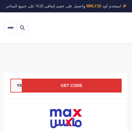
🎉
استخدم كود
WALY10
واحصل على خصم إضافي 10% على جميع المتاجر
Y5D
GET CODE