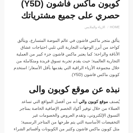
كوبون ماكس فاشون (Y5D)
حصري على جميع مشترياتك
HOME
الازياء والملابس
يتألق متجر ماكس فاشون في عالم الموضة المتسارع، ويتألق
كواحد من أبرز الوجهات التجارية التي تلبي احتياجات عشاق
الأناقة والراحة؛ كما يعتبر ماكس فاشون جزء كبير من العملية
التجارية العالمية؛ حيث يقدم تجربة تسوق فريدة ومتكاملة من
خلال مجموعة الأزياء الراقية التي يقدمها بأقل الأسعار؛ استخدم
كوبون ماكس فاشون (
Y5D
).
نبذه عن موقع كوبون والى
يُصنف
موقع كوبون والي
أنه من أفضل المواقع التي تساعد
العملاء من خلال توفير أكواد الخصم الإضافية الخاصة بمتاجر
التسوق الإلكتروني، وتقدم العروض والخصومات غير
التخفيضات الأساسية التي يتم طرحها من المتاجر الرسمية؛
مثل كوبون ماكس فاشون وكثير من الكوبونات وأقسائم الشراء