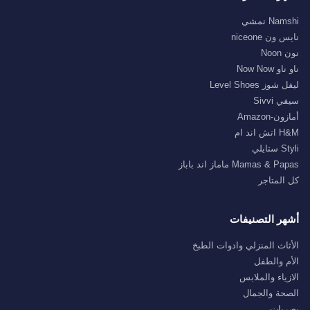
Namshi نمشي
نايس ون niceone
نون Noon
ناو ناو Now Now
ليفل شوز Level Shoes
سيفي Sivvi
أمازون-Amazon
H&M اتش اند ام
Styli ستايلي
Mamas & Papas ماماز اند باباز
كل المتاجر
أشهر التصنيفات
الأثاث المنزلي وادوات الطبخ
الأم والطفل
الازياء والملابس
الصحة والجمال
بصريات