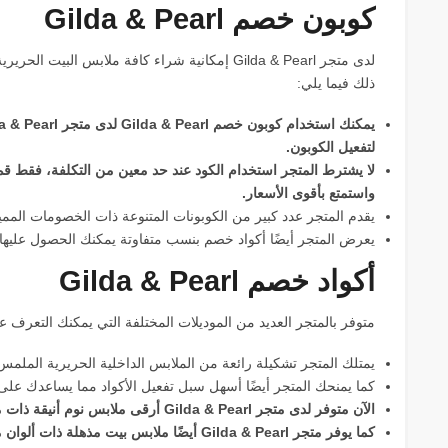
كوبون خصم Gilda & Pearl
لدى متجر Gilda & Pearl إمكانية شراء كافة ملابس ال
ذلك فيما يلي:
لتفعيل الكوبون.
لا يشترط المتجر استخدام الكود عند حد معين من التكلفة، فقط 
واستمتع بأقوى الأسعار.
يقدم المتجر عدد كبير من الكوبونات المتنوعة ذات الخصومات الم
يعرض المتجر أيضًا أكواد خصم بنسب متفاوتة يمكنك الحصول عليه
أكواد خصم Gilda & Pearl
متوفر بالمتجر العديد من الموديلات المختلفة التي يمكنك التعرف علي
يمتلك المتجر تشكيلة رائعة من الملابس الداخلية الحريرية الملمس
كما يمنحك المتجر أيضًا أسهل سبل تفعيل الأكواد مما يساعدك ع
الآن متوفر لدى متجر Gilda & Pearl أرقى ملابس نوم أنيقة ذات مظهر جذاب تساعدك على النوم دون قلق أو أرق.
كما يوفر متجر Gilda & Pearl أيضًا ملابس بيت مذهلة ذات ألوان مختلفة تناسب كافة الاستخدامات والأذواق أيضًا.