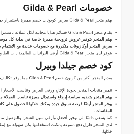
خصومات Gilda & Pearl
يهتم متجر Gilda & Pearl بعرض كوبونات خصم مميزة باستمرار بما يوفر مزيد من التكاليف وإليكم التالي:
يقدم متجر Gilda & Pearl قسائم هدايا مجانية لكل عملائه باستمرار على كافة المنتجات المختلفة التي يعرضها.
يهتم المتجر بتوفير عروض ترويجية مميزة خاصة في بداية كل موسم
يعرض المتجر أوكازيونات متكررة مع خصومات عديدة مع الاهتمام ب
يتوفر لدى متجر Gilda & Pearl أرقى البراندات العالمية ذات الطابع المميز التي يقبل الجميع على اقتنائها.
كود خصم جيلدا وبيرل
يقدم المتجر أكثر من كوبون خصم Gilda & Pearl مما يوفر تكاليف مضاعفة للجميع وإليكم التالي:
تتميز منتجات المتجر بجودة الإنتاج ورقي العرض وتناسب الأسعار ال
يهتم المتجر بتقديم سياسة إرجاع واستبدال مميزة تناسب العملاء مم
يوفر المتجر أيضًا فرصة تسوق جيدة يمكنك خلالها الحصول على كا
المقاسات.
كما يسعى دائمًا إلى توفير أفضل وأرقى سبل الشحن والتوصيل تتمتع
لدى المتجر طرق دفع متنوعة يمكنك استخدامها بكل سهولة مع إمكان
خلالها.