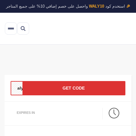
🎉
استخدم كود
WALY10
واحصل على خصم إضافي 10% على جميع المتاجر
aly
GET CODE
EXPIRES IN