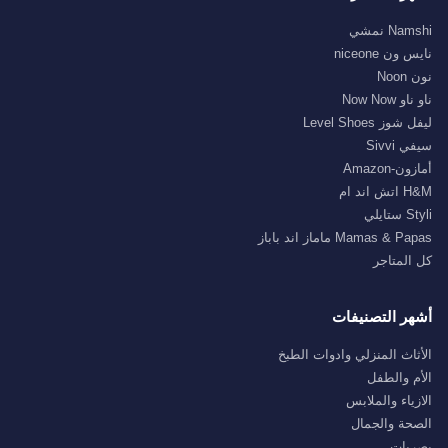
Namshi نمشي
نايس ون niceone
نون Noon
ناو ناو Now Now
ليفل شوز Level Shoes
سيفي Sivvi
أمازون-Amazon
H&M اتش اند ام
Styli ستايلي
Mamas & Papas ماماز اند باباز
كل المتاجر
أشهر التصنيفات
الأثاث المنزلي وادوات الطبخ
الأم والطفل
الازياء والملابس
الصحة والجمال
بصريات