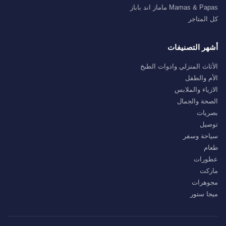
Mamas & Papas ماماز اند باباز
كل المتاجر
أشهر التصنيفات
الأثاث المنزلي وادوات الطبخ
الأم والطفل
الازياء والملابس
الصحة والجمال
بصريات
توصيل
سياحة وسفر
طعام
عطورات
ماركت
مجوهرات
ميجا ستور