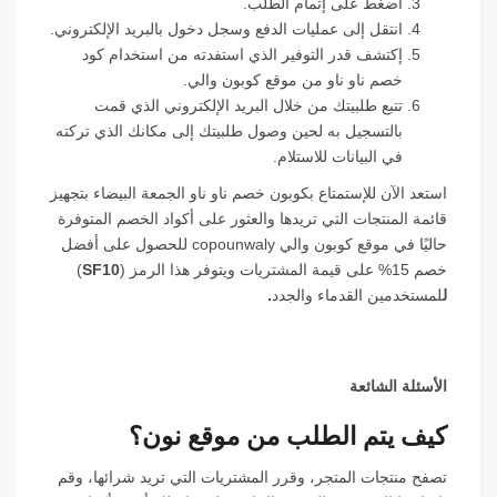
اضغط على إتمام الطلب.
انتقل إلى عمليات الدفع وسجل دخول بالبريد الإلكتروني.
إكتشف قدر التوفير الذي استفدته من استخدام كود
خصم ناو ناو من موقع كوبون والي.
تتبع طلبيتك من خلال البريد الإلكتروني الذي قمت
بالتسجيل به لحين وصول طلبيتك إلى مكانك الذي تركته
في البيانات للاستلام.
استعد الآن للإستمتاع بكوبون خصم ناو ناو الجمعة البيضاء بتجهيز
قائمة المنتجات التي تريدها والعثور على أكواد الخصم المتوفرة
حاليًا في موقع كوبون والي copounwaly للحصول على أفضل
خصم 15% على قيمة المشتريات ويتوفر هذا الرمز
(
SF10
)
ل
لمستخدمين القدماء والجدد
.
الأسئلة الشائعة
كيف يتم الطلب من موقع نون؟
تصفح منتجات المتجر، وقرر المشتريات التي تريد شرائها، وقم