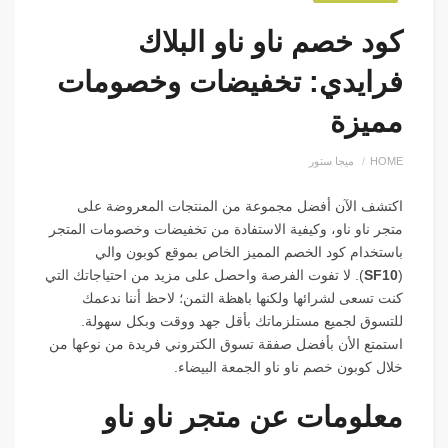
كود خصم ناو ناو البلاك
فرايدي: تخفيضات وخصومات
مميزة
HOME
ميجا ستور
اكتشف الآن أفضل مجموعة من المنتجات المعروضة على
متجر ناو ناو، وكيفية الاستفادة من تخفيضات وخصومات المتجر
باستخدام كود الخصم المميز الخاص بموقع كوبون والي
(
SF10
)
. لا تفوت الفرصة واحصل على مزيد من احتياجاتك التي
كنت تسعى لشرائها ولكنها باهظة الثمن؛ لاحظ أننا ندعمك
للتسوق لجميع مستلزماتك بأقل جهد ووقت وبكل سهولة.
استمتع الأن بأفضل صفقة تسوق الكتروني فريدة من نوعها من
خلال كوبون خصم ناو ناو الجمعة البيضاء.
معلومات عن متجر ناو ناو