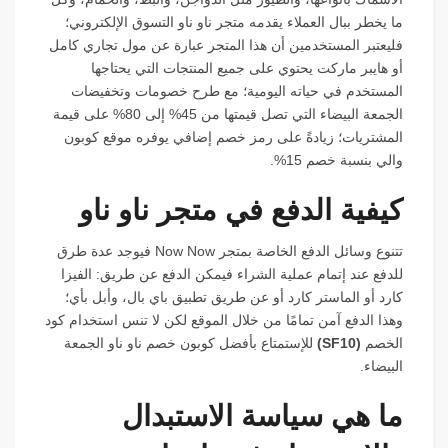
ما يخطر ببال العملاء يقدمه متجر ناو ناو التسوق الإلكتروني؛
فليعتبر المستخدمين أن هذا المتجر عبارة عن مول تجاري كامل
أو هايبر ماركت يحتوي على جميع المنتجات التي يحتاجها
المستخدم في حياته اليومية؛ مع طرح خصومات وتخفيضات
الجمعة البيضاء التي تصل قيمتها من 45% إلى 80% على قيمة
المشتريات؛ زيادةً على رمز خصم إضافي يوفره موقع كوبون
والي بنسبة خصم 15%.
كيفية الدفع في متجر ناو ناو
تتنوع وسائل الدفع الخاصة بمتجر Now Now فيوجد عدة طرق
للدفع عند إتمام عملية الشراء فيمكن الدفع عن طريق: الفيزا
كارد أو الماستر كارد أو عن طريق تطبيق باي بال، وأبل بأي؛
وهذا الدفع آمن تمامًا من خلال الموقع لكن لا تنس استخدام كود
الخصم
(
SF10
)
للإستمتاع بأفضل كوبون خصم ناو ناو الجمعة
البيضاء.
ما هي سياسة الاستبدال