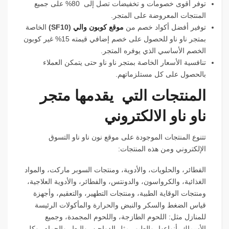
توفر أقوى خصومات و تخفيضات تصل إلى 80% على جميع
المنتجات المعروضة على المتجر.
توفير أفضل أكواد خصم من
موقع كوبون والي
(
SF10
)
الخاصة
بمتجر ناو ناو للحصول على خصم إضافي قيمته 15% غير كوبون
الخصم الأساسي الذي يوفره المتجر.
تنافسية الأسعار الخاصة بمتجر ناو ناو حتى يتمكن العملاء
بالحصول على كل مستلزماتهم.
المنتجات التي يقدمها متجر
ناو ناو الالكتروني
تتنوع المنتجات الموجودة على موقع نون ناو ناو التسوق
الإلكتروني ومن هذه المنتجات:
الفطائر، والحلويات، والأدوية، ومنتجات السوبر ماركت، والمواد
الغذائية، والكرواسون، والدونتس، والفطائر، والأدوية العلاجية،
ومنتجات الوقاية الطبية، ومنتجات التطهير، والتعقيم، وأجهزة
قياس الضغط والسكر والنبض والحرارة والمأكولات الرئيسة
للمنازل مثل: اللحوم الطازجة، واللحوم المجمدة، وجميع
الأسماك بأنواعها، والطيور مثل الدواجن، والبط، والحمام، وكل