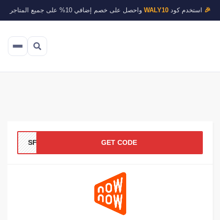
🎉
استخدم كود
WALY10
واحصل على خصم إضافي 10% على جميع المتاجر
SF10
GET CODE