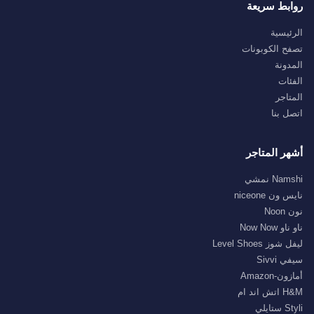
روابط سريعة
الرئيسية
تصفح الكوبونات
المدونة
الفئات
المتاجر
اتصل بنا
أشهر المتاجر
Namshi نمشي
نايس ون niceone
نون Noon
ناو ناو Now Now
ليفل شوز Level Shoes
سيفي Sivvi
أمازون-Amazon
H&M اتش اند ام
Styli ستايلي