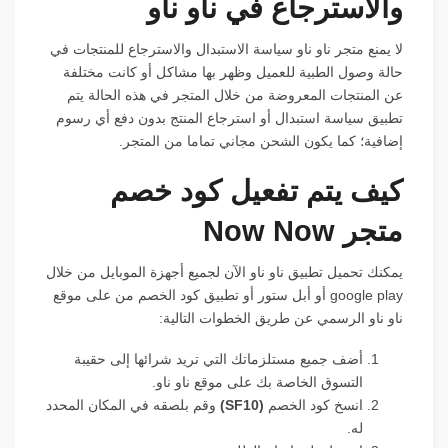
والاسترجاع في ناو ناو
لا يمنع متجر ناو ناو سياسة الاستبدال والاسترجاع للمنتجات في
حالة وصول الطبية للعميل وظهر بها مشاكل أو كانت مختلفة
عن المنتجات المعروضة من خلال المتجر في هذه الحالة يتم
تطبيق سياسة استبدال أو استرجاع المنتج بدون دفع أي رسوم
إضافية؛ كما يكون الشحن مجاني تماما من المتجر.
كيف يتم تفعيل كود خصم
متجر Now Now
يمكنك تحميل تطبيق ناو ناو الآن لجميع أجهزة الموبايل من خلال
google play أو أبل ستور أو تطبيق كود الخصم من على موقع
ناو ناو الرسمي عن طريق الخطوات التالية:
أضف جميع مستلزماتك التي تريد شرائها إلى حقيبة
التسوق الخاصة بك على موقع ناو ناو.
انسخ كود الخصم
(
SF10
)
وقم بلصقه في المكان المحدد
له.