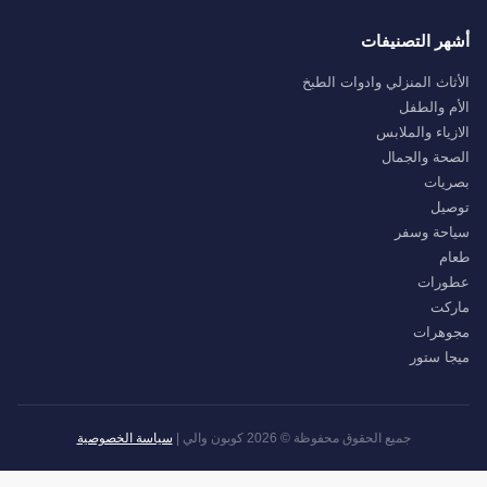
أشهر التصنيفات
الأثاث المنزلي وادوات الطبخ
الأم والطفل
الازياء والملابس
الصحة والجمال
بصريات
توصيل
سياحة وسفر
طعام
عطورات
ماركت
مجوهرات
ميجا ستور
جميع الحقوق محفوظة © 2026 كوبون والي |
سياسة الخصوصية