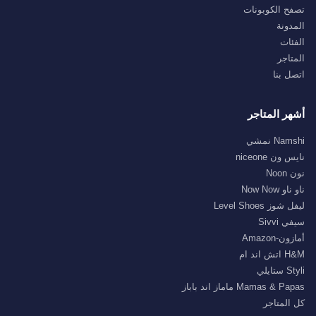
تصفح الكوبونات
المدونة
الفئات
المتاجر
اتصل بنا
أشهر المتاجر
Namshi نمشي
نايس ون niceone
نون Noon
ناو ناو Now Now
ليفل شوز Level Shoes
سيفي Sivvi
أمازون-Amazon
H&M اتش اند ام
Styli ستايلي
Mamas & Papas ماماز اند باباز
كل المتاجر