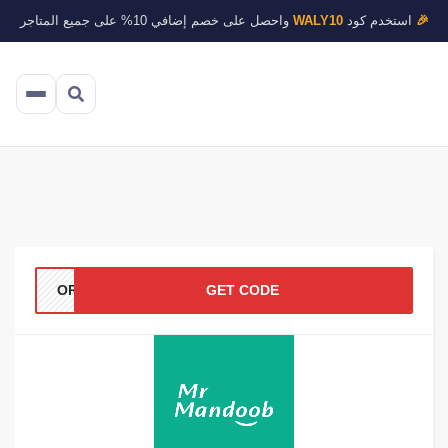
🎉
استخدم كود
WALY10
واحصل على خصم إضافي 10% على جميع المتاجر
OR2
GET CODE