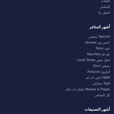
الفئات
المتاجر
اتصل بنا
أشهر المتاجر
Namshi نمشي
نايس ون niceone
نون Noon
ناو ناو Now Now
ليفل شوز Level Shoes
سيفي Sivvi
أمازون-Amazon
H&M اتش اند ام
Styli ستايلي
Mamas & Papas ماماز اند باباز
كل المتاجر
أشهر التصنيفات