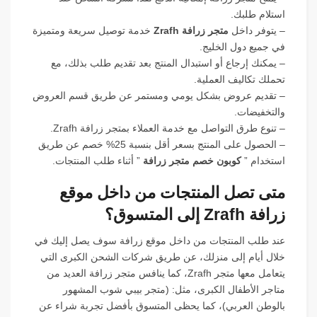
استلام طلبك.
– يتوفر داخل
متجر زرافة Zrafh
خدمة توصيل سريعة ومتميزة
في جميع دول الخليج.
– يمكنك إرجاع أو استبدال المنتج بعد تقديم طلب بذلك، مع
تحملك تكاليف العملية.
– تقديم عروض بشكل يومي ومستمر عن طريق قسم العروض
والتخفيضات.
– تنوع طرق التواصل مع خدمة العملاء بمتجر زرافة Zrafh.
– الحصول على المنتج بسعر أقل بنسبة 25% خصم عن طريق
استخدام ”
كوبون خصم متجر زرافة
” أثناء طلب المنتجات.
متى تصل المنتجات من داخل موقع
زرافة Zrafh إلى المتسوق؟
عند طلب المنتجات من داخل موقع زرافة سوف يصل إليك في
خلال أيام إلى منزلك، عن طريق شركات الشحن الكبرى التي
يتعامل معها متجر Zrafh، كما ينافس متجر زرافة العديد من
متاجر الأطفال الكبرى، مثل: (متجر بيبي شوب المشهور
بالوطن العربي)، كما يحظى المتسوق بأفضل تجربة شراء عن