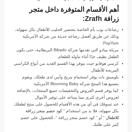
أهم الأقسام المتوفرة داخل متجر
زرافة Zrafh:
رضاعات بوب بأم الخاصة بتحضير الحليب للأطفال بكل سهولة،
وذلك عن طريق أفضل رضاعة حديثة من شركة الأمريكية
PopYum.
مريلة بيبادو التي تقدمها شركة Bibado البريطانية، حتى يكون
الطفل نظيف جدًا أثناء تناوله للطعام.
كرسي هوقابو حيث يتوفر بهذا القسم العديد من أنواع الكراسي
المريحة للأطفال.
بلومينق باث يوفر استحمام مريح وآمن لدى طفلك، ويقوم
بتصنيع هذا المنتج شركة Blooming Baby الأمريكية.
كما يوفر قسم العروض والتخفيضات جميع المنتجات، بالإضافة
لعروض أخرى كبرى مما يساعد على توفير الأموال.
عند تسوقك في أي من هذه الأقسام للحصول على منتج لطفلك
بكل سهولة، فلا بد من استخدام ”
كود خصم متجر زرافة
للاطفال
” أو ” كود خصم متجر زرافة “، للحصول على خصم
كبير على طلبك.