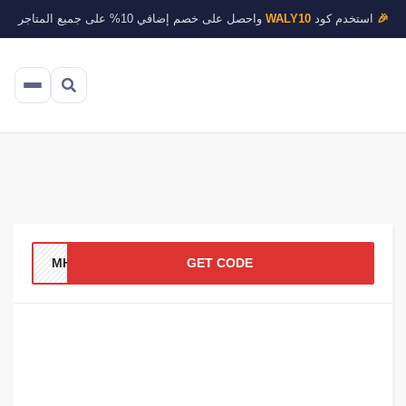
🎉
استخدم كود
WALY10
واحصل على خصم إضافي 10% على جميع المتاجر
MH78
GET CODE