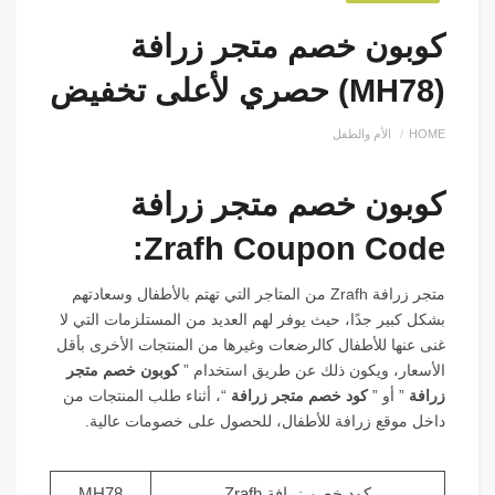
كوبون خصم متجر زرافة
(MH78) حصري لأعلى تخفيض
HOME
الأم والطفل
كوبون خصم متجر زرافة
Zrafh Coupon Code:
متجر زرافة Zrafh من المتاجر التي تهتم بالأطفال وسعادتهم
بشكل كبير جدًا، حيث يوفر لهم العديد من المستلزمات التي لا
غنى عنها للأطفال كالرضعات وغيرها من المنتجات الأخرى بأقل
الأسعار، ويكون ذلك عن طريق استخدام ”
كوبون خصم متجر
زرافة
” أو ”
كود خصم متجر زرافة
“، أثناء طلب المنتجات من
داخل موقع زرافة للأطفال، للحصول على خصومات عالية.
كود خصم زرافة Zrafh
MH78