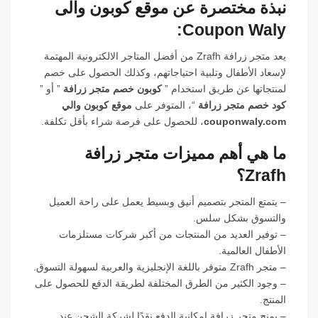
نبذة مختصرة عن موقع كوبون والى
Coupon Waly:
يعد متجر زرافة Zrafh من أفضل المتاجر الالكترونية المهتمة
لإسعاد الأطفال وتلبية احتياجاتهم، وكذلك الحصول على خصم
لمنتجاتها عن طريق استخدام ”
كوبون خصم متجر زرافة
” أو ”
كود خصم متجر زرافة
“، المتوفر على
موقع كوبون والي
couponwaly.com
، للحصول على فرصة شراء بأقل تكلفة.
ما هي أهم مميزات متجر زرافة
Zrafh؟
– يتمتع المتجر بتصميم أنيق وبسيط يعمل على راحة العميل
والتسوق بشكل سلس.
– توفير العديد من المنتجات من أكبر شركات مستلزمات
الأطفال العالمية.
– متجر Zrafh متوفر باللغة الإنجليزية والعربية لسهولة التسوق.
– وجود الكثير من الطرق المختلفة لطريقة الدفع للحصول على
المنتج.
– يمنح متجر زرافة إمكانية الدفع نقدًا لشركة الشحن عند