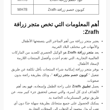
كوبون خصم زرافة Zrafh
MH78
أهم المعلومات التي تخص متجر زرافة
Zrafh:
يعتبر متجر زرافة من أهم المتاجر التي يتصفحها الأطفال
والأمهات في مختلف البلاد العربية.
يعد
متجر زرافة Zrafh
هو الوكيل الحصري للعديد من الماركات
العالمية التجارية، التي تقدم أحدث وأفضل المنتجات اللازمة
لإسعاد الأطفال.
يوفر متجر زرافة إمكانية شراء المنتجات بأقل تكلفة عن طريق
تفعيل “
كوبون خصم متجر زرافة
“، وذلك بطريقة رائعة بدون
صعوبات.
يعمل
تطبيق Zrafh
على راحة الطفل وإسعاده، فهو يعد أهم
الأهداف لدى كل أسرة، والتي تسعى لتحقيق جزء كبير منه، عن
طريق توفير المستلزمات الخاصة به.
يمكنك الحصول على جميع منتجاتك بطريقة سهلة جدًا دون أي
تعب أو بذل مجهود أو الذهاب إلى المحلات التجارية.