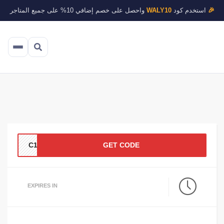
🎉
استخدم كود
WALY10
واحصل على خصم إضافي 10% على جميع المتاجر
C196
GET CODE
EXPIRES IN