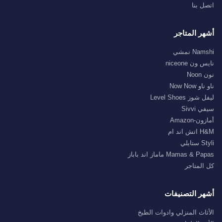
اتصل بنا
أشهر المتاجر
Namshi نمشي
نايس ون niceone
نون Noon
ناو ناو Now Now
ليفل شوز Level Shoes
سيفي Sivvi
أمازون-Amazon
H&M اتش اند ام
Styli ستايلي
Mamas & Papas ماماز اند باباز
كل المتاجر
أشهر التصنيفات
الأثاث المنزلي وادوات الطبخ