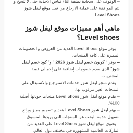
– الوقوف على سجادة نظيفة أثناء قياس الأحذية حتى لا تتسخ و
يتم الموافقة على عملية الارجاع من قبل
موقع ليفل شوز
.
Level Shoes
ماهي أهم مميزات موقع ليفل شوز
Level shoes؟
– يوفر موقع Level Shoes العديد من العروض و الخصومات
المميزة على كافة المنتجات.
– يوفر “
كوبون خصم ليفل شوز 2026
” و”
كود خصم ليفل
شوز
” الذي يقدم خصومات إضافية على إجمالي قيمة
المشتريات.
– يقدم متجر ليفل شوز خدمات الاسترجاع والاستبدال على
المنتجات الغير مرغوب بها.
– يقدم موقع ليفل شوز Level Shoes منتجات جودتها أصلية
100%.
– يهتم
ليفل شوز Level Shoes
بتقديم تصميم مميز ورائع
لتسهيل خدمة البحث عن المنتجات التي يريدها المتسوق.
– يحتوي موقع ليفل شوز Level Shoes على العديد من
الماركات العالمية المشهورة في مختلف دول العالم.