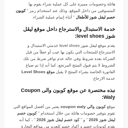
هائلة وخصومات مميزة على كل عملية شراء يقوم بها
المتسوقين من داخل الموقع، وذلك عند استخدام رمز “
كوبون
خصم ليفل شوز للأطفال
” أثناء إتمام عملية الشراء.
خدمة الاستبدال والاسترجاع داخل موقع ليڤل
شوز level shoes:
يقدم موقع ليفل شوز level shoes خدمتي الاستبدال و
الاسترجاع للمنتجات التي يكون بها عيب أو خطأ من قبل
الشركة بعدة شروط وفي حالة عدم توافر شرط من تلك
الشروط لا يتم قبول المنتج المرتجع، كما أنه إذا تم ضياع
الفاتورة الخاصة بشراء المنتج لا يقبل
موقع Level Shoes
خدمة الارجاع.
نبذه مختصرة عن موقع كوبون والى Coupon
Waly:
موقع
كوبون والي coupon waly
يعتبر من أفضل المواقع التي
تقوم بتوفير خصومات هائلة من خلال استخدام ”
كوبون خصم
ليفل شوز 2026
” و ”
كود خصم ليفل شوز 2026
” ، كما أنه
يقدم كوبونات خصم و اكواد خصم للعديد من مواقع التجارة