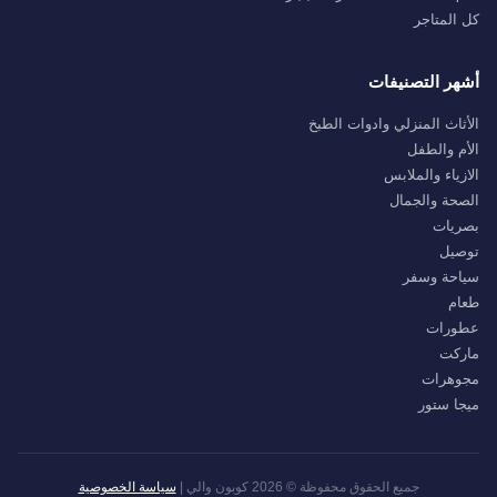
كل المتاجر
أشهر التصنيفات
الأثاث المنزلي وادوات الطبخ
الأم والطفل
الازياء والملابس
الصحة والجمال
بصريات
توصيل
سياحة وسفر
طعام
عطورات
ماركت
مجوهرات
ميجا ستور
جميع الحقوق محفوظة © 2026 كوبون والي |
سياسة الخصوصية