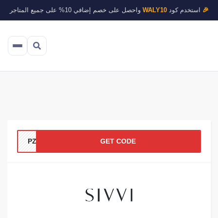
🎉
استخدم كود
WALY10
واحصل على خصم إضافي 10% على جميع المتاجر
PZ24
GET CODE