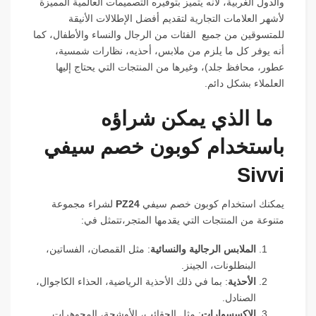
والدول الغربية، لأنه يتميز بتوفيره التصميمات العالمية المميزة
لأشهر العلامات التجارية لتقديم أفضل الإطلالات الأنيقة
للمتسوقين من جميع الفئات من الرجال والنساء والأطفال، كما
أنه يوفر كل ما يلزم من ملابس، أحذيه، نظارات شمسية،
عطور، محافظ جلد)، وغيرها من المنتجات التي يحتاج إليها
العلملاء بشكل دائم.
ما الذي يمكن شراؤه
باستخدام كوبون خصم سيفي
Sivvi
يمكنك استخدام كوبون خصم سيفي
PZ24
لشراء مجموعة
متنوعة من المنتجات التي يقدمها المتجر،تتمثل في:
الملابس الرجالية والنسائية
: مثل القمصان، الفساتين،
البنطلونات، الجينز.
الأحذية
: بما في ذلك الأحذية الرياضية، الحذاء الكاجوال،
الصنادل.
الإكسسوارات
: مثل الحقائب، الأوشحة، المجوهرات.