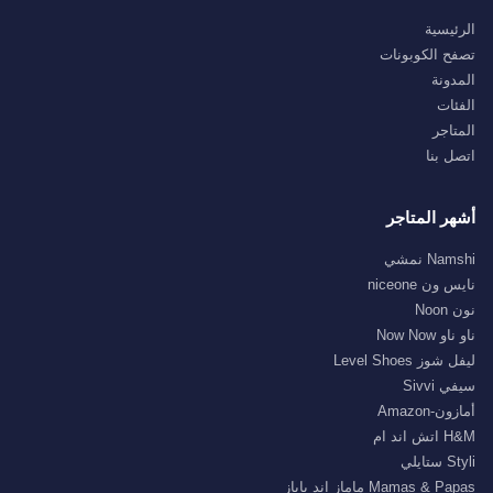
الرئيسية
تصفح الكوبونات
المدونة
الفئات
المتاجر
اتصل بنا
أشهر المتاجر
Namshi نمشي
نايس ون niceone
نون Noon
ناو ناو Now Now
ليفل شوز Level Shoes
سيفي Sivvi
أمازون-Amazon
H&M اتش اند ام
Styli ستايلي
Mamas & Papas ماماز اند باباز