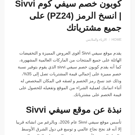
كوبون خصم سيفي كوم Sivvi
| انسخ الرمز (PZ24) على
جميع مشترياتك
HOME
الازياء والملابس
يقدم موقع سيفي Sivvi أقوى العروض المميزة و التخفيضات
الهائلة على جميع المنتجات من الماركات العالمية المشهورة،
كما أنه يقدم كوبون خصم سيفي sivvi الذي يقوم بتوفير نسبة
خصم مميزة على إجمالي قيمة المشتريات تصل إلى 35%،
وذلك عند نسخ رمز الخصم و لصقه في المكان المخصص له
أثناء اتمامك لعملية الشراء من الموقع وتفعيله للحصول على
قيمة الخصم على مشترياتك.
نبذة عن موقع سيفي Sivvi
تأسس موقع سيفي Sivvi عام 2026، وبالرغم من انشائه قريبا
إلا أنه قد نجح نجاح عالمي و توسع في دول الشرق الأوسط