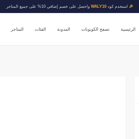
🎉
استخدم كود
WALY10
واحصل على خصم إضافي 10% على جميع المتاجر
الرئيسية
تصفح الكوبونات
المدونة
الفئات
المتاجر