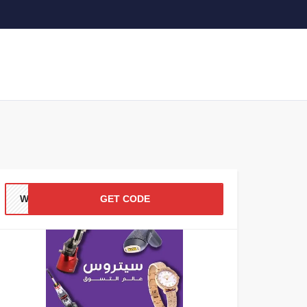
WALY
GET CODE