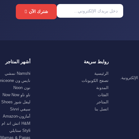
شترك الآن
روابط سريعة
أشهر المتاجر
الرئيسية
Namshi نمشي
إلكترونية.
تصفح الكوبونات
نايس ون niceone
المدونة
نون Noon
الفئات
ناو ناو Now Now
المتاجر
ليفل شوز Level Shoes
اتصل بنا
سيفي Sivvi
أمازون-Amazon
H&M اتش اند ام
Styli ستايلي
Mamas & Papas ماماز اند باباز