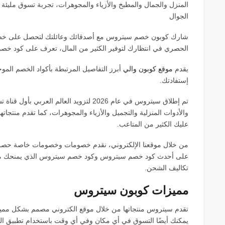
المنزل والجمال والمطبخ والأزياء والمجوهرات، تجربة تسوق مليئة ب
الجوال
شارك كوبون خصم سيتروس مع أصدقائك وعائلتك لتحصل على خ
الحصري في انتظارك لتوفير الكثير من المال، تعرف على كود خص
يقدم
موقع كوبون والي
أبرز التفاصيل المرتبطة بأكواد الخصم الموج
إستفادتك.
تم إطلاق سيتروس في عام 2026 لتزويد العالم
والأدوات المنزلية والتجميل والأزياء والمجوهرات، كما تقدم منتجا
عليك الكثير من المتاعب.
من خلال موقعنا الإلكتروني، نقدم خصومات وخصومات خاصة حصري
على أحدث كود خصم سيتروس وكود خصم سيتروس الذي يمنحك مدخر
تكاليف الشحن.
مميزات كوبون سيتروس
تقدم سيتروس منتجاتها من خلال موقع الكتروني مصمم بشكل مميز 
يمكنك أيضًا التسوق في أي مكان وفي أي وقت باستخدام تطبيق الجوال الذي يد