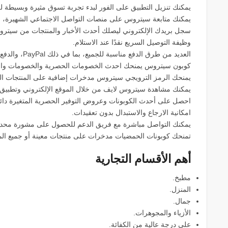
يمكنك تنزيل التطبيق على الفور لبدء تجربة تسوق مثيرة وبسيطة لل
يمكنك متابعة سيتروس على منصات التواصل الاجتماعي الشهيرة، وخاصة Facebook و YouTube و m
سجل بريدك الإلكتروني ليصلك أحدث الأخبار والمنتجات من سيتر
وظيفة التوصيل السريع نقدًا عند الاستلام.
العديد من طرق الدفع مناسبة للجميع، بما في ذلك PayPal، والدفع الآمن عن طريق بطاقة الائتمان.
كوبون سيتروس يمنحك احدث الخصومات الحصرية والخصومات والعر
يمنحك الرمز الترويجي سيتروس مدخرات إضافية على المنتجات الم
يمكنك مشاهدة سيتروس لايف من خلال الموقع الإلكتروني وتطبيق 
احصل على أحدث الكوبونات وعروض التوفير الحصرية المتغيرة دائمً
امكانية الارجاع والاستبدال بدون تعقيدات.
يمكنك التواصل مباشرة مع فريق الدعم للحصول على مشورة محددة
تمنحك كوبونات الحمضيات مدخرات على منتجات معينة أو جميع الم
أهم الأقسام التجارية
مطبخ.
المنزل.
جمال.
الأزياء والمجوهرات.
على درجة عالية من الكفائة.