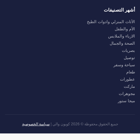
أشهر التصنيفات
الأثاث المنزلي وادوات الطبخ
الأم والطفل
الازياء والملابس
الصحة والجمال
بصريات
توصيل
سياحة وسفر
طعام
عطورات
ماركت
مجوهرات
ميجا ستور
جميع الحقوق محفوظة © 2026 كوبون والي |
سياسة الخصوصية