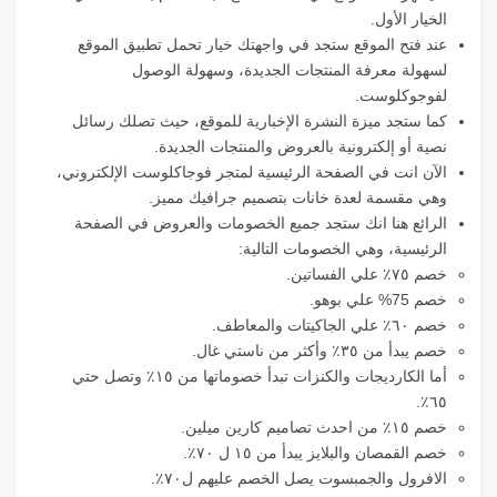
الخيار الأول.
عند فتح الموقع ستجد في واجهتك خيار تحمل تطبيق الموقع
لسهولة معرفة المنتجات الجديدة، وسهولة الوصول
لفوجوكلوست.
كما ستجد ميزة النشرة الإخبارية للموقع، حيث تصلك رسائل
نصية أو إلكترونية بالعروض والمنتجات الجديدة.
الآن انت في الصفحة الرئيسية لمتجر فوجاكلوست الإلكتروني،
وهي مقسمة لعدة خانات بتصميم جرافيك مميز.
الرائع هنا انك ستجد جميع الخصومات والعروض في الصفحة
الرئيسية، وهي الخصومات التالية:
خصم ٧٥٪ علي الفساتين.
خصم 75% علي بوهو.
خصم ٦٠٪ علي الجاكيتات والمعاطف.
خصم يبدأ من ٣٥٪ وأكثر من ناستي غال.
أما الكارديجات والكنزات تبدأ خصوماتها من ١٥٪ وتصل حتي
٦٥٪.
خصم ١٥٪ من احدث تصاميم كارين ميلين.
خصم القمصان والبلايز يبدأ من ١٥ ل ٧٠٪.
الافرول والجمبسوت يصل الخصم عليهم ل٧٠٪.