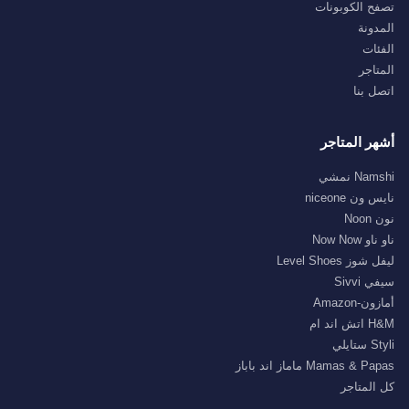
تصفح الكوبونات
المدونة
الفئات
المتاجر
اتصل بنا
أشهر المتاجر
Namshi نمشي
نايس ون niceone
نون Noon
ناو ناو Now Now
ليفل شوز Level Shoes
سيفي Sivvi
أمازون-Amazon
H&M اتش اند ام
Styli ستايلي
Mamas & Papas ماماز اند باباز
كل المتاجر