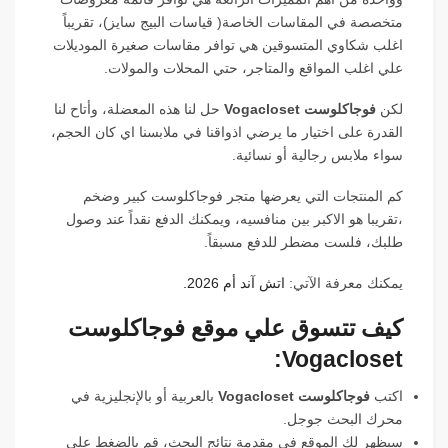
متخصصة في المقاسات الخاصة( قياسات البيج سايز)، تقريباً
اغلب شكاوي المتسوقين هي توافر مقاسات صغيرة الموديلات
علي اغلب المواقع والمتاجر، حتي المحلات والمولات.
لكن
فوجاكلوست Vogacloset
حل لنا هذه المعضلة، وأتاح لنا
القدرة على اختيار ما يرضي اذواقنا في ملابسنا اي كان الحجم،
سواء ملابس رجالية أو نسائية.
كم المنتجات التي يعرضها متجر فوجاكلوست كبير وضخم
،تقريبا هو الاكبر بين منافسيه، ويمكنك الدفع نقداً عند وصول
طلبك، فلست مضطر للدفع مسبقاً.
يمكنك معرفة الآتي:
اتش آند أم 2026.
كيف تتسوق علي موقع فوجاكلوست
Vogacloset:
اكتب
فوجاكلوست Vogacloset
بالعربية أو بالإنجليزية في
محرك البحث جوجل.
سيظهر لك الموقع في مقدمة نتائج البحث، قم بالضغط علي