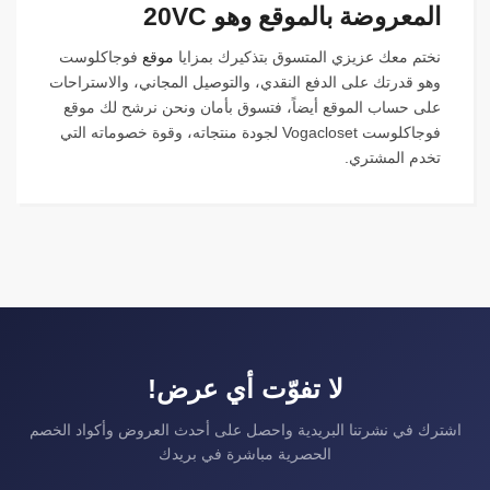
المعروضة بالموقع وهو 20VC
نختم معك عزيزي المتسوق بتذكيرك بمزايا
موقع
فوجاكلوست
وهو قدرتك على الدفع النقدي، والتوصيل المجاني، والاستراحات
على حساب الموقع أيضاً، فتسوق بأمان ونحن نرشح لك موقع
فوجاكلوست Vogacloset لجودة منتجاته، وقوة خصوماته التي
تخدم المشتري.
لا تفوّت أي عرض!
اشترك في نشرتنا البريدية واحصل على أحدث العروض وأكواد الخصم
الحصرية مباشرة في بريدك