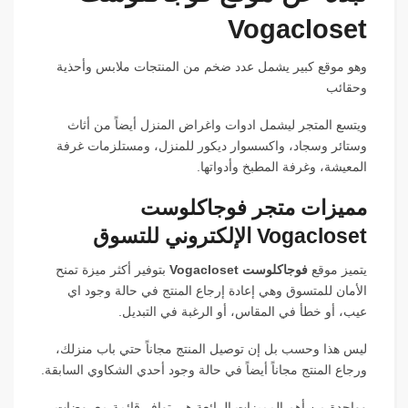
Vogacloset
وهو موقع كبير يشمل عدد ضخم من المنتجات ملابس وأحذية
وحقائب
ويتسع المتجر ليشمل ادوات واغراض المنزل أيضاً من أثاث
وستائر وسجاد، واكسسوار ديكور للمنزل، ومستلزمات غرفة
المعيشة، وغرفة المطبخ وأدواتها.
مميزات متجر فوجاكلوست
Vogacloset الإلكتروني للتسوق
يتميز موقع
فوجاكلوست Vogacloset
بتوفير أكثر ميزة تمنح
الأمان للمتسوق وهي إعادة إرجاع المنتج في حالة وجود اي
عيب، أو خطأ في المقاس، أو الرغبة في التبديل.
ليس هذا وحسب بل إن توصيل المنتج مجاناً حتي باب منزلك،
ورجاع المنتج مجاناً أيضاً في حالة وجود أحدي الشكاوي السابقة.
وواحدة من أهم المميزات الرائعة هي توافر قائمة معروضات