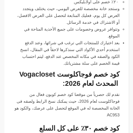
٢٠٪ خصم على اولابليكس.
وستجد خانة مخصصة للعرض اليومي، حيث يختلف ويتجدد
العرض كل يوم، فعليك المتابعة لتحصل على العرض الافضل،
أو الاشتراك في خدمة الرسائل.
وتتوافر عروض وخصومات على جميع الأحذية المتاحة في
الموقع.
بعد اختيارك للمنتجات التي ترغب في شرائها، وعند الدفع
استخدم أحدي الأكواد التي سنذكرها لاحقاً في المقال، انسخ
الكود والصقه في مكانه المخصص عند الدفع، ليتم احتساب
قيمة الخصم على سلة مشترياتك.
كود خصم فوجاكلوست
Vogacloset
المحدث لعام 2026:
نقدم لك حصرياً من موقعنا كود خصم كوبون فعال من
فوجاكلوست لعام 2026، حيث يمكنك نسخ الرابط ولصقه فى
الخانة المخصصة له في الموقع لتحصل على عرضك، والكود هو
AC953
كود خصم ٣٠٪ على كل السلع