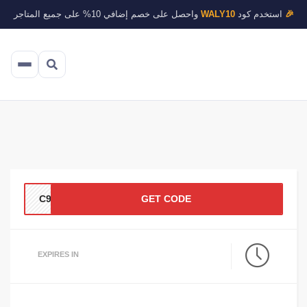
🎉
استخدم كود
WALY10
واحصل على خصم إضافي 10% على جميع المتاجر
C953
GET CODE
EXPIRES IN