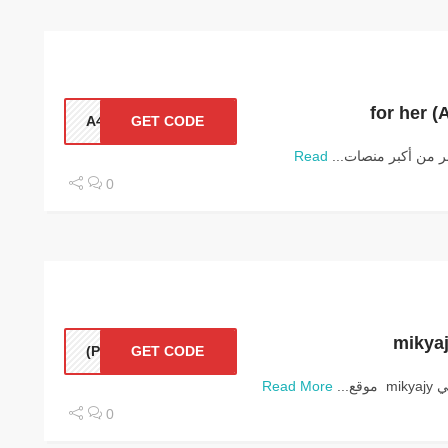
A43
GET CODE
Read
0
P33)
GET CODE
...
Read More
0