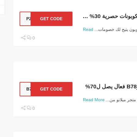
كود خصم سيفى 2026كوبونات حصرية 30% خصم
PZ24
GET CODE
Read
0
B78
GET CODE
متجر ميلانو من...
Read More
0