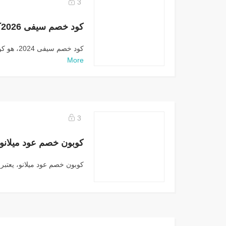
3
كود خصم سيفى 2024، هو كوبون يتيح لك خصومات...
More
3
كوبون خصم عود ميلانوB78 فعال يصل ل70%
كوبون خصم عود ميلانو، يعتبر 