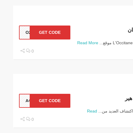
ان
O225
GET CODE
Read More
0
هير
A43
GET CODE
Read
0