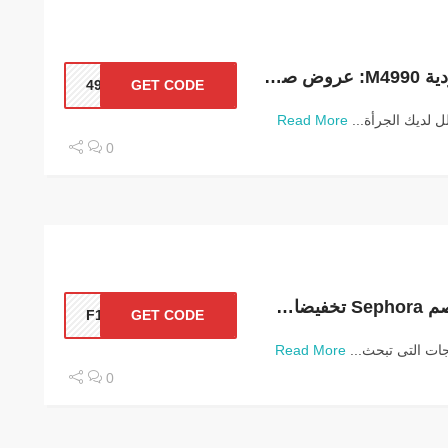
كود خصم بوتس السعودية M4990: عروض صيدلية بوتس شهر مارس 2026
4990
GET CODE
 لديك الجرأة...
Read More
0
كوبون سيفورا وكود خصم Sephora تخفيضات 40%سلع جديدة ومميزة
F123
GET CODE
جات التى تبحث...
Read More
0