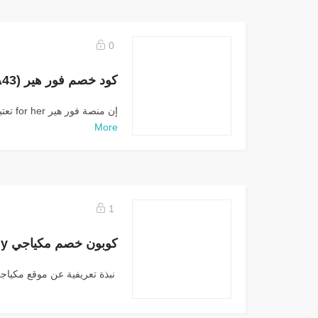
0
كود خصم فور هير (A43) for her
إن منصة فور هير for her تعتبر من أكبر منصات...
More
1
كوبون خصم مكياجي mikyajy
نبذة تعريفية عن موقع مكياجي mikyajy موقع