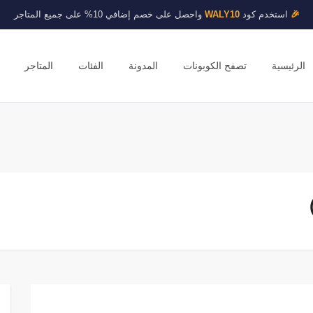
🎉
استخدم كود
WALY10
واحصل على خصم إضافي 10% على جميع المتاجر
الرئيسية
تصفح الكوبونات
المدونة
الفئات
المتاجر