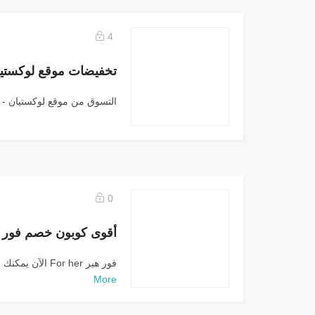
4
تخفيضات موقع لوكستي
التسوق من موقع لوكستيان - L'Occitane موقع...
0
أقوى كوبون خصم فور 
فور هير For her الآن يمكنك اكتشاف العديد من...
More