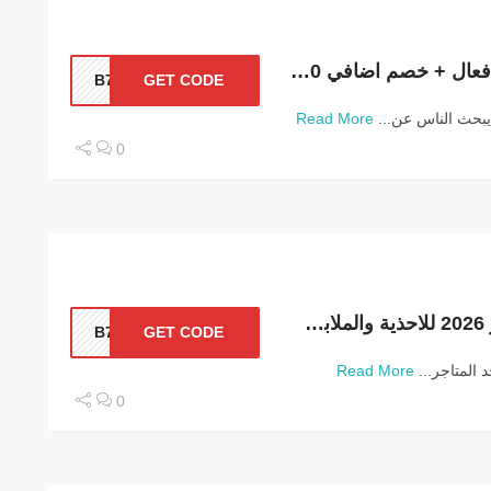
كوبون عود ميلانو B78 فعال + خصم اضافي 10%
B78
GET CODE
Read More
0
كوبون خصم عود ميلانو 2026 للاحذية والملابسB78
B78
GET CODE
 المتاجر...
Read More
0