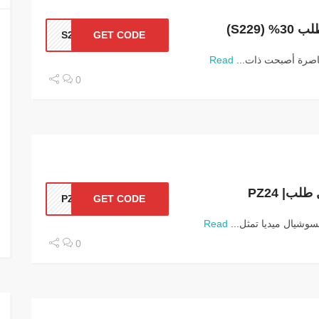
S229)
S229
GET CODE
عاصرة أصبحت ذات...
Read
0
ب| PZ24
PZ24
GET CODE
شيال ميديا تمثل...
Read
0