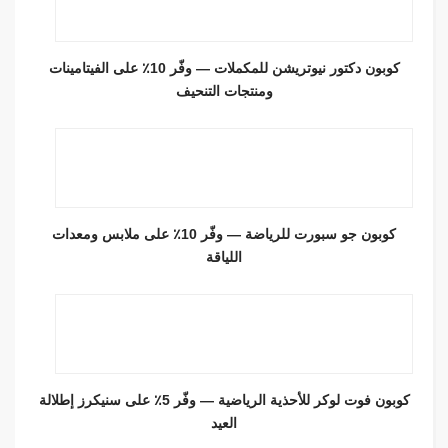
كوبون دكتور نيوتريشن للمكملات — وفّر 10٪ على الفيتامينات
ومنتجات التنحيف
كوبون جو سبورت للرياضة — وفّر 10٪ على ملابس ومعدات
اللياقة
كوبون فوت لوكر للأحذية الرياضية — وفّر 5٪ على سنيكرز إطلالة
العيد