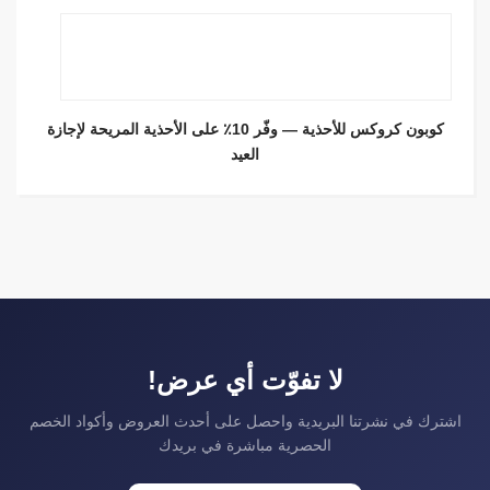
كوبون كروكس للأحذية — وفّر 10٪ على الأحذية المريحة لإجازة
العيد
لا تفوّت أي عرض!
اشترك في نشرتنا البريدية واحصل على أحدث العروض وأكواد الخصم
الحصرية مباشرة في بريدك