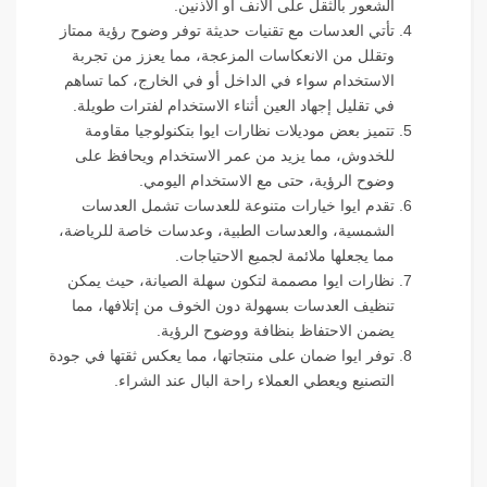
الشعور بالثقل على الأنف أو الأذنين.
تأتي العدسات مع تقنيات حديثة توفر وضوح رؤية ممتاز
وتقلل من الانعكاسات المزعجة، مما يعزز من تجربة
الاستخدام سواء في الداخل أو في الخارج، كما تساهم
في تقليل إجهاد العين أثناء الاستخدام لفترات طويلة.
تتميز بعض موديلات نظارات ايوا بتكنولوجيا مقاومة
للخدوش، مما يزيد من عمر الاستخدام ويحافظ على
وضوح الرؤية، حتى مع الاستخدام اليومي.
تقدم ايوا خيارات متنوعة للعدسات تشمل العدسات
الشمسية، والعدسات الطبية، وعدسات خاصة للرياضة،
مما يجعلها ملائمة لجميع الاحتياجات.
نظارات ايوا مصممة لتكون سهلة الصيانة، حيث يمكن
تنظيف العدسات بسهولة دون الخوف من إتلافها، مما
يضمن الاحتفاظ بنظافة ووضوح الرؤية.
توفر ايوا ضمان على منتجاتها، مما يعكس ثقتها في جودة
التصنيع ويعطي العملاء راحة البال عند الشراء.