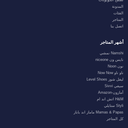
المدونة
الفئات
المتاجر
اتصل بنا
أشهر المتاجر
Namshi نمشي
نايس ون niceone
نون Noon
ناو ناو Now Now
ليفل شوز Level Shoes
سيفي Sivvi
أمازون-Amazon
H&M اتش اند ام
Styli ستايلي
Mamas & Papas ماماز اند باباز
كل المتاجر