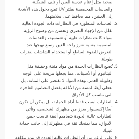
صحية مثل إعتام عدسة العين أو تلف الشبكية،
والعدسات المخصصة بفلتر UV تمنع دخول هذه الأشعة
إلى العينين، مما يحافظ على سلامتهما.
العدسات المتطورة في النظارات ذات الجودة العالية
تقلل من الإجهاد البصري وتحسن من وضوح الرؤية،
سواء كانت نظارات طبية أو شمسية، والعدسات
المصممة بعناية تعزز راحة العين وتمنع تهيجها عند
التعرض للضوء الساطع أو استخدام الشاشات لفترات
طويلة.
تُصنع النظارات الجيدة من مواد متينة وخفيفة مثل
التيتانيوم أو الأسيتات، مما يجعلها مريحة على الوجه
وطويلة العمر، وهذه المواد لا تقتصر على المتانة، بل
تعطي أيضًا لمسة من الأناقة بفضل التصاميم الفاخرة
التي تناسب كل الأذواق.
النظارات ليست فقط أداة للحماية، بل يمكن أن تكون
أيضًا إكسسوار يعزز من مظهرك الشخصي، وتأتي
النظارات عالية الجودة بتصاميم أنيقة تناسب جميع
الأذواق، مما يمنحك ثقة في مظهرك إلى جانب حماية
عينيك.
على الرغم من أن النظارات عالية الجودة قد تبدو مكلفة