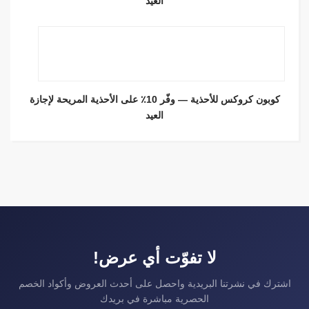
العيد
كوبون كروكس للأحذية — وفّر 10٪ على الأحذية المريحة لإجازة
العيد
لا تفوّت أي عرض!
اشترك في نشرتنا البريدية واحصل على أحدث العروض وأكواد الخصم
الحصرية مباشرة في بريدك