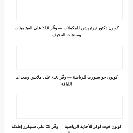
كوبون دكتور نيوتريشن للمكملات — وفّر 10٪ على الفيتامينات
ومنتجات التنحيف
كوبون جو سبورت للرياضة — وفّر 10٪ على ملابس ومعدات
اللياقة
كوبون فوت لوكر للأحذية الرياضية — وفّر 5٪ على سنيكرز إطلالة