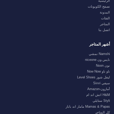
الرئيسية
تصفح الكوبونات
المدونة
الفئات
المتاجر
اتصل بنا
أشهر المتاجر
Namshi نمشي
نايس ون niceone
نون Noon
ناو ناو Now Now
ليفل شوز Level Shoes
سيفي Sivvi
أمازون-Amazon
H&M اتش اند ام
Styli ستايلي
Mamas & Papas ماماز اند باباز
كل المتاجر