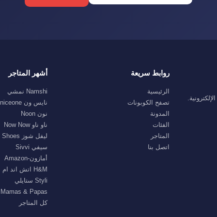
روابط سريعة
أشهر المتاجر
الرئيسية
Namshi نمشي
إلكترونية.
تصفح الكوبونات
نايس ون niceone
المدونة
نون Noon
الفئات
ناو ناو Now Now
المتاجر
ليفل شوز Level Shoes
اتصل بنا
سيفي Sivvi
أمازون-Amazon
H&M اتش اند ام
Styli ستايلي
Mamas & Papas ماماز اند باباز
كل المتاجر