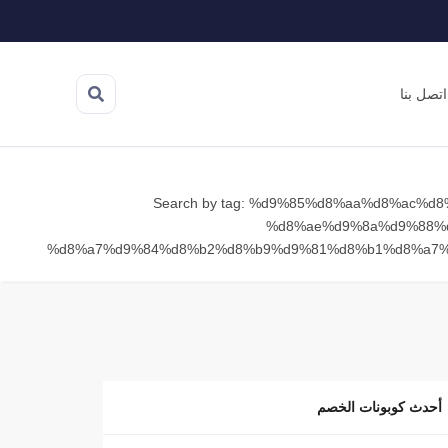
اتصل بنا
Search by tag: %d9%85%d8%aa%d8%ac%d8
%d8%ae%d9%8a%d9%88%
%d8%a7%d9%84%d8%b2%d8%b9%d9%81%d8%b1%d8%a7
أحدث كوبونات الخصم