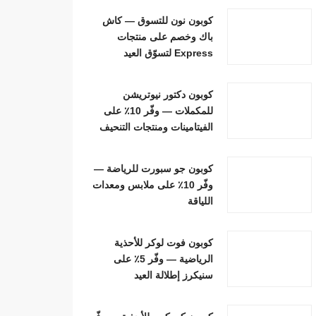
كوبون نون للتسوق — كاش
باك وخصم على منتجات
Express لتسوّق العيد
كوبون دكتور نيوتريشن
للمكملات — وفّر 10٪ على
الفيتامينات ومنتجات التنحيف
كوبون جو سبورت للرياضة —
وفّر 10٪ على ملابس ومعدات
اللياقة
كوبون فوت لوكر للأحذية
الرياضية — وفّر 5٪ على
سنيكرز إطلالة العيد