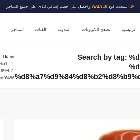
🎉
استخدم كود
WALY10
واحصل على خصم إضافي 10% على جميع المتاجر
الرئيسية
تصفح الكوبونات
المدونة
الفئات
المتاجر
Search by tag:
Home
%b1-
%d
d8%b7-
%d8%a7%d9%84%d8%b2%d8%b9%
%d9%86