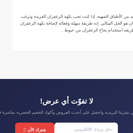
يد من الأطباق الشهية. إذا كنت تحب نكهة الزعفران الفريدة وترغب
 هو الحل المثالي. إنه طريقة سهلة وفعالة لإضافة نكهة الزعفران
 طريقة استخدام بخاخ الزعفران من خيوط…
لا تفوّت أي عرض!
نشرتنا البريدية واحصل على أحدث العروض وأكواد الخصم الحصرية مباشرة 
شترك الآن