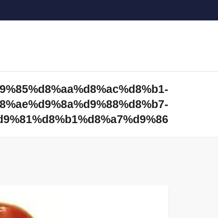
 %d9%85%d8%aa%d8%ac%d8%b1-
8%ae%d9%8a%d9%88%d8%b7-
d9%81%d8%b1%d8%a7%d9%86