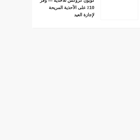
كوبون كروكس للأحذية — وفّر
10٪ على الأحذية المريحة
لإجازة العيد