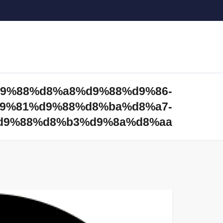
%d9%88%d8%a8%d9%88%d9%86-
9%81%d9%88%d8%ba%d8%a7-
d9%88%d8%b3%d9%8a%d8%aa