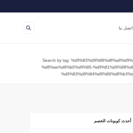
اتصل بنا
Search by tag: %d9%83%d9%88%d8%a8%d9
%d8%ae%d8%b5%d9%85-%d9%81%d9%88%d
%d9%83%d9%84%d9%88%d8%b3%
أحدث كوبونات الخصم