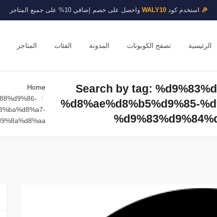
🎉
استخدم كود
WALY10
واحصل على خصم إضافي 10% على جميع المتاجر
الرئيسية
تصفح الكوبونات
المدونة
الفئات
المتاجر
Search by tag: %d9%83
Home
%88%d9%86-
%d8%ae%d8%b5%d9%85-%d
8%ba%d8%a7-
%d9%83%d9%84%
d9%8a%d8%aa