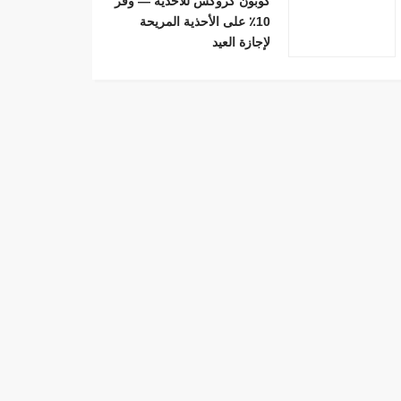
كوبون كروكس للأحذية — وفّر
10٪ على الأحذية المريحة
لإجازة العيد