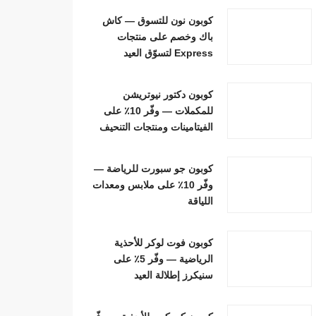
كوبون نون للتسوق — كاش
باك وخصم على منتجات
Express لتسوّق العيد
كوبون دكتور نيوتريشن
للمكملات — وفّر 10٪ على
الفيتامينات ومنتجات التنحيف
كوبون جو سبورت للرياضة —
وفّر 10٪ على ملابس ومعدات
اللياقة
كوبون فوت لوكر للأحذية
الرياضية — وفّر 5٪ على
سنيكرز إطلالة العيد